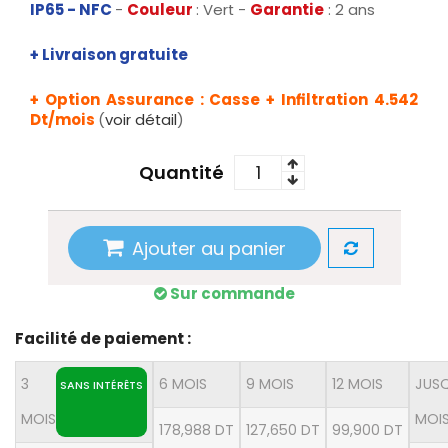
IP65 - NFC
-
Couleur
: Vert -
Garantie
: 2 ans
+ Livraison gratuite
+ Option Assurance : Casse + Infiltration 4.542
Dt/mois
(
voir détail
)
Quantité
Ajouter au panier
Sur commande
Facilité de paiement :
3
6 MOIS
9 MOIS
12 MOIS
JUSQ
SANS INTÉRÊTS
MOIS
MOI
178,988 DT
127,650 DT
99,900 DT