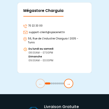
Mégastore Charguia
Mag
70 22 33 00
7
support-client@spacenet.tn
s
56, Rue de L'industrie Charguia I 2035 -
25
Tunis
Tu
Du lundi au samedi
D
08:00AM - 07:00PM
0
Dimanche
D
09:00AM - 03:00PM
0
←
→
Livraison Gratuite