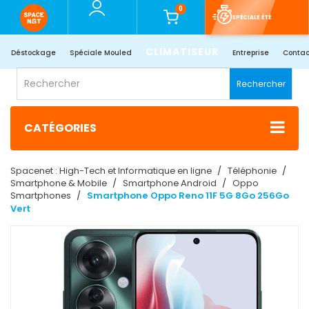
0
SPÉCIALE ÉTÉ
CLIMATISEUR
Déstockage
Spéciale Mouled
Entreprise
Contac
Rechercher
CATÉGORIES
Spacenet : High-Tech et Informatique en ligne
Téléphonie
Smartphone & Mobile
Smartphone Android
Oppo
Smartphones
Smartphone Oppo Reno 11F 5G 8Go 256Go
Vert