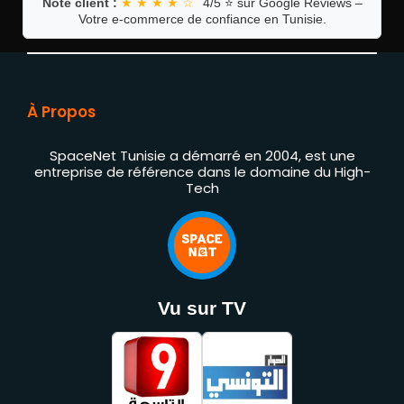
Note client :
★ ★ ★ ★ ☆
4/5 ⭐ sur Google Reviews –
Votre e-commerce de confiance en Tunisie.
À Propos
SpaceNet Tunisie a démarré en 2004, est une
entreprise de référence dans le domaine du High-
Tech
Vu sur TV