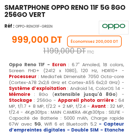
SMARTPHONE OPPO RENO 11F 5G 8GO
256GO VERT
Réf :
OPPO-RENO11F-GREEN
999,000 DT
Économisez 200,000 DT
1 199,000 DT
TTC
Oppo Reno 11F -
Ecran
: 6.7" Amoled, 1B colors,
Screen FHD+ (2412 x 1080), 120 Hz, HDR10+ -
Processeur
: MediaTek Dimensité 7050 Octa-core
(Cortex-A78 2x2,6 GHz et Cortex-A55 6x2,0 GHz) -
Système d’exploitation
: Android 14, ColorOS 14 -
Mémoire
: 8Go (
extensible jusqu'à 8Go
) -
Stockage
: 256Go -
Appareil photo arrière :
64
MP, f/1.7 + 8 MP, f/2.2 + 2 MP, f/2.4 -
Avant
: 32 MP,
f/2.4 - 4K@30fps : MAIN CAMERA 4K@30fps : SELFIE -
Capacité de Batterie : 5000 mAh, Charge rapide
67W avec
5G
, Wifi 6 et Bluetooth 5.2
-
Capteur
d’empreintes digitales -
Double SIM -
Etanche