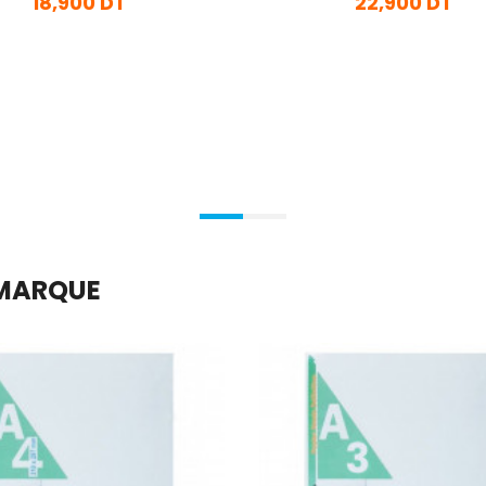
18,900 DT
22,900 DT
En stock
En stock
Ajouter Au Panier
Ajouter Au Panier
 MARQUE