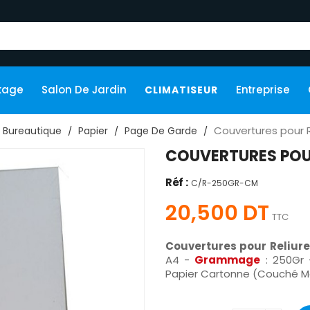
kage
Salon De Jardin
Entreprise
CLIMATISEUR
Couvertures pour R
Bureautique
Papier
Page De Garde
COUVERTURES POUR
Réf :
C/R-250GR-CM
20,500 DT
TTC
Couvertures pour Reliure
A4 -
Grammage
: 250Gr
Papier Cartonne (Couché Mat