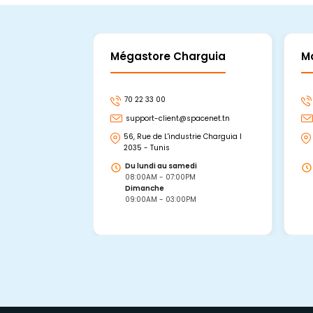
Mégastore Charguia
M
70 22 33 00
support-client@spacenet.tn
56, Rue de L'industrie Charguia I
2035 - Tunis
Du lundi au samedi
08:00AM - 07:00PM
Dimanche
09:00AM - 03:00PM