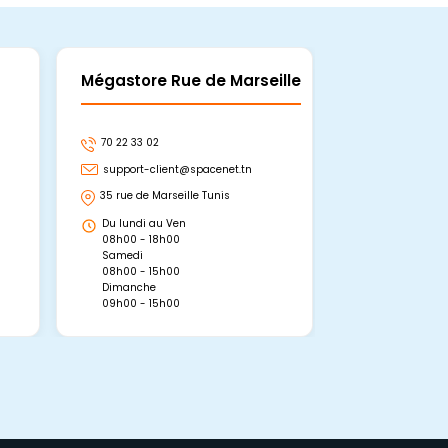
Mégastore Rue de Marseille
Mégastore
70 22 33 02
70 22 33 06
support-client@spacenet.tn
support-clie
35 rue de Marseille Tunis
Avenue Abou 
Hammamet, 
Du lundi au Ven
Du lundi au 
08h00 - 18h00
08h00 - 19h0
Samedi
Dimanche
08h00 - 15h00
09h00 - 15h0
Dimanche
09h00 - 15h00