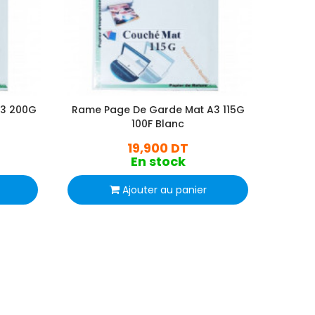
A3 200G
Rame Page De Garde Mat A3 115G
Ram
100F Blanc
Br
19,900 DT
En stock
Ajouter au panier