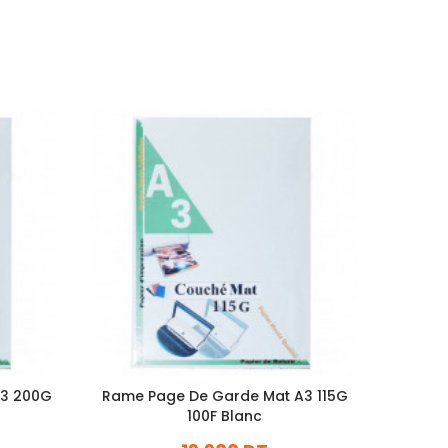
A3 200G
Rame Page De Garde Mat A3 115G
Ram
100F Blanc
Br