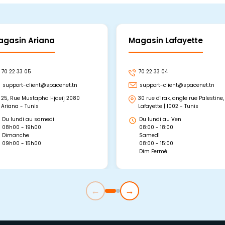
agasin Ariana
Magasin Lafayette
70 22 33 05
70 22 33 04
support-client@spacenet.tn
support-client@spacenet.tn
25, Rue Mustapha Hjaeij 2080
30 rue d'Irak, angle rue Palestine,
Ariana - Tunis
Lafayette | 1002 - Tunis
Du lundi au samedi
Du lundi au Ven
08h00 - 19h00
08:00 - 18:00
Dimanche
Samedi
09h00 - 15h00
08:00 - 15:00
Dim Fermé
←
→