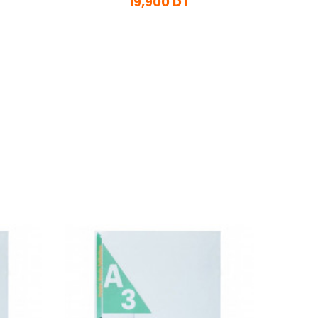
19,900 DT
En stock
Ajouter Au Panier