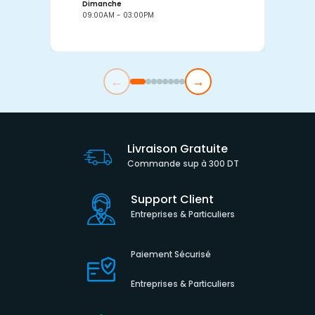
Dimanche
D
09:00AM - 03:00PM
0
←
→
Livraison Gratuite
Commande sup à 300 DT
Support Client
Entreprises & Particuliers
Paiement Sécurisé
Entreprises & Particuliers