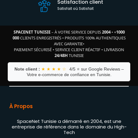
Satisfaction client
Satisfait où Satisfait
SPACENET TUNISIE
– À VOTRE SERVICE DEPUIS
2004
•
+
1000
000
CLIENTS ENREGISTRÉS
•
PRODUITS 100% AUTHENTIQUES
AVEC GARANTIE
•
PAIEMENT SÉCURISÉ
•
SERVICE CLIENT RÉACTIF
•
LIVRAISON
24/48H
TUNISIE
Note client :
★ ★ ★ ★ ☆
4/5 ⭐ sur Google Reviews –
Votre e-commerce de confiance en Tunisie.
À Propos
SpaceNet Tunisie a démarré en 2004, est une
entreprise de référence dans le domaine du High-
Tech