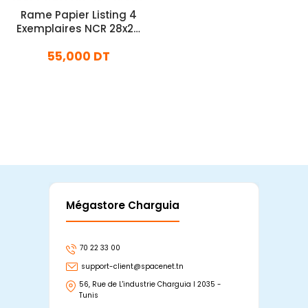
Rame Papier Listing 4
Exemplaires NCR 28x24
250F
55,000 DT
En stock
Ajouter Au Panier
Mégastore Charguia
Mag
70 22 33 00
7
support-client@spacenet.tn
s
56, Rue de L'industrie Charguia I 2035 -
25
Tunis
Tu