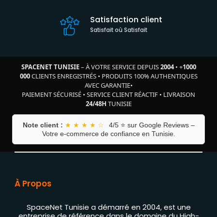
Satisfaction client
Satisfait où Satisfait
SPACENET TUNISIE
– À VOTRE SERVICE DEPUIS
2004
•
+
1000
000
CLIENTS ENREGISTRÉS
•
PRODUITS 100% AUTHENTIQUES
AVEC GARANTIE
•
PAIEMENT SÉCURISÉ
•
SERVICE CLIENT RÉACTIF
•
LIVRAISON
24/48H
TUNISIE
Note client :
★ ★ ★ ★ ☆
4/5 ⭐ sur Google Reviews –
Votre e-commerce de confiance en Tunisie.
À Propos
SpaceNet Tunisie a démarré en 2004, est une
entreprise de référence dans le domaine du High-