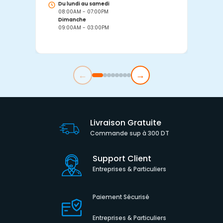
Du lundi au samedi
D
08:00AM - 07:00PM
0
Dimanche
D
09:00AM - 03:00PM
0
←
→
Livraison Gratuite
Commande sup à 300 DT
Support Client
Entreprises & Particuliers
Paiement Sécurisé
Entreprises & Particuliers