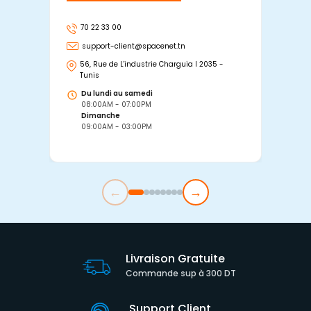
70 22 33 00
7
support-client@spacenet.tn
s
56, Rue de L'industrie Charguia I 2035 -
25
Tunis
Tu
Du lundi au samedi
D
08:00AM - 07:00PM
0
Dimanche
D
09:00AM - 03:00PM
0
←
→
Livraison Gratuite
Commande sup à 300 DT
Support Client