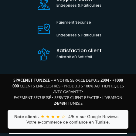
Entreprises & Particuliers
Paiement Sécurisé
Entreprises & Particuliers
Satisfaction client
Satisfait où Satisfait
SPACENET TUNISIE
– À VOTRE SERVICE DEPUIS
2004
•
+
1000
000
CLIENTS ENREGISTRÉS
•
PRODUITS 100% AUTHENTIQUES
AVEC GARANTIE
•
PAIEMENT SÉCURISÉ
•
SERVICE CLIENT RÉACTIF
•
LIVRAISON
24/48H
TUNISIE
Note client :
★ ★ ★ ★ ☆
4/5 ⭐ sur Google Reviews –
Votre e-commerce de confiance en Tunisie.