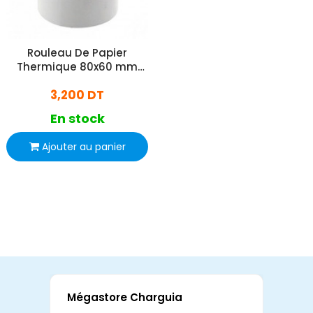
Rouleau De Papier
Thermique 80x60 mm
Blanc
3,200 DT
En stock
Ajouter au panier
Mégastore Charguia
Mag