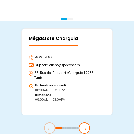
Mégastore Charguia
Mag
70 22 33 00
7
support-client@spacenet.tn
s
56, Rue de L'industrie Charguia I 2035 -
25
Tunis
Tu
Du lundi au samedi
D
08:00AM - 07:00PM
0
Dimanche
D
09:00AM - 03:00PM
0
←
→