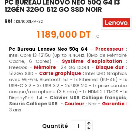
PC BUREAU LENOVO NEO 50Q G4 I3
12GÉN 32GO 512 GO SSD NOIR
Réf :
12LN003LFM-32
1 189,000 DT
TTC
Pc Bureau Lenovo Neo 50q G4
-
Processeur
:
Intel Core i3-1215U (Up to 4.4GHz, 10Mo de Mémoire
Cache, 6 Cores) -
Système d'exploitation
:
FreeDos -
Mémoire
: 24 Go DDR4 -
Disque dur
:
512Go SSD -
Carte graphique :
Intel UHD Graphics
avec Wi-Fi 6, Bluetooth 5.1 - 1x Ethernet (RJ-45) - 1x
USB-C 3.2 - 3x USB 3.2 - 2x USB 2.0 - 1x prise combo
casque/microphone (3.5 mm) - 1x HDMI 2.1 TMDS - 1x
DisplayPort 1.4 -
Clavier USB Calliope français
,
Souris Calliope USB
-
Couleur
: Noir -
Garantie :
3 ans
Quantité