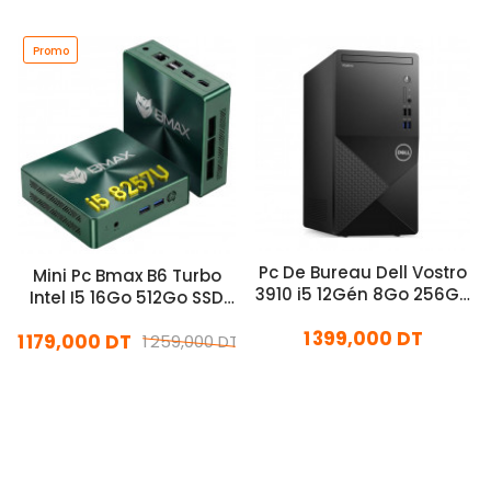
Promo
Pc De Bureau Dell Vostro
Mini Pc Bmax B6 Turbo
3910 i5 12Gén 8Go 256Go
Intel I5 16Go 512Go SSD
SSD Noir
Windows 11 Pro
1 399,000 DT
1 179,000 DT
1 259,000 DT
En stock
En stock
Ajouter Au Panier
Ajouter Au Panier