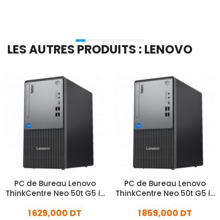
LES AUTRES PRODUITS : LENOVO
PC de Bureau Lenovo
PC de Bureau Lenovo
ThinkCentre Neo 50t G5 i3
ThinkCentre Neo 50t G5 i3
13Gén 8Go 512Go SSD
13Gén 16Go 512Go SSD
1 629,000 DT
1 859,000 DT
Windows 11 Pro