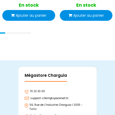
En stock
En stock
Ajouter au panier
Ajouter au panier
Mégastore Charguia
Mag
70 22 33 00
7
support-client@spacenet.tn
s
56, Rue de L'industrie Charguia I 2035 -
25
Tunis
Tu