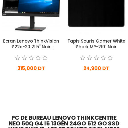
Ecran Lenovo ThinkVision
Tapis Souris Gamer White
S22e-20 21.5" Noir
Shark MP-2101 Noir
(62C6KAT1EU)
315,000 DT
24,900 DT
En stock
En Arrivage
Ajouter Au Panier
Ajouter Au Panier
PC DE BUREAU LENOVO THINKCENTRE
NEO 50Q G4 I5 13GÉN 24GO 512 GO SSD