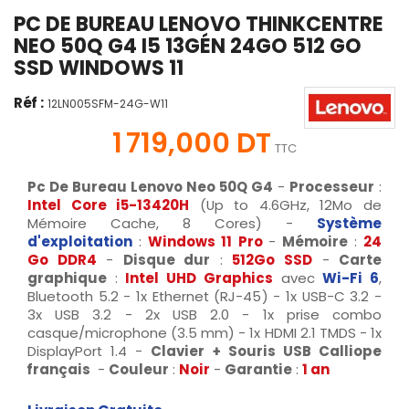
PC DE BUREAU LENOVO THINKCENTRE
NEO 50Q G4 I5 13GÉN 24GO 512 GO
SSD WINDOWS 11
Réf :
12LN005SFM-24G-W11
1 719,000 DT
TTC
Pc De Bureau Lenovo Neo 50Q G4
-
Processeur
:
Intel Core i5-13420H
(Up to 4.6GHz, 12Mo de
Mémoire Cache, 8 Cores) -
Système
d'exploitation
:
Windows 11 Pro
-
Mémoire
:
24
Go DDR4
-
Disque dur
:
512Go SSD
-
Carte
graphique
:
Intel UHD Graphics
avec
Wi-Fi 6
,
Bluetooth 5.2 - 1x Ethernet (RJ-45) - 1x USB-C 3.2 -
3x USB 3.2 - 2x USB 2.0 - 1x prise combo
casque/microphone (3.5 mm) - 1x HDMI 2.1 TMDS - 1x
DisplayPort 1.4 -
Clavier +
Souris
USB Calliope
français
-
Couleur
:
Noir
-
Garantie
:
1 an