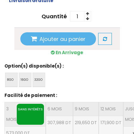
Livraison Gratuite
Quantité
Ajouter au panier
En Arrivage
Option(s) disponible(s) :
8GO
16GO
32GO
Facilité de paiement :
3
6 MOIS
9 MOIS
12 MOIS
JUS
SANS INTÉRÊTS
MOIS
MOI
307,988 DT
219,650 DT
171,900 DT
573,000 DT