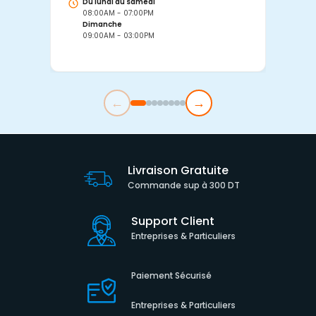
Du lundi au samedi
D
08:00AM - 07:00PM
0
Dimanche
D
09:00AM - 03:00PM
0
←
→
Livraison Gratuite
Commande sup à 300 DT
Support Client
Entreprises & Particuliers
Paiement Sécurisé
Entreprises & Particuliers