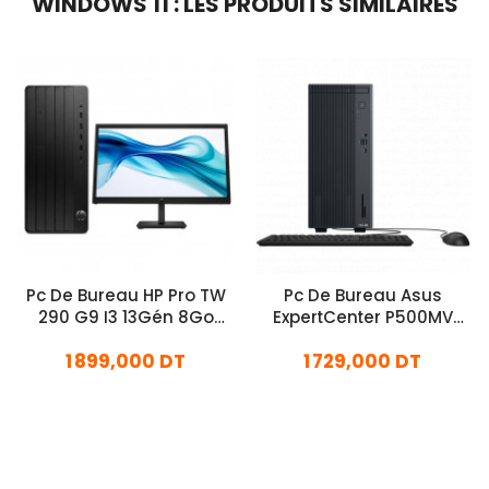
WINDOWS 11 : LES PRODUITS SIMILAIRES
Pc De Bureau HP Pro TW
Pc De Bureau Asus
290 G9 I3 13Gén 8Go
ExpertCenter P500MV
512Go SSD
Intel Core 5 210H 8Go
1 899,000 DT
1 729,000 DT
512Go SSD
En stock
En stock
Ajouter Au Panier
Ajouter Au Panier