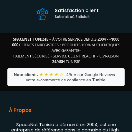
Satisfaction client
Satisfait où Satisfait
SPACENET TUNISIE
– À VOTRE SERVICE DEPUIS
2004
•
+
1000
000
CLIENTS ENREGISTRÉS
•
PRODUITS 100% AUTHENTIQUES
AVEC GARANTIE
•
PAIEMENT SÉCURISÉ
•
SERVICE CLIENT RÉACTIF
•
LIVRAISON
24/48H
TUNISIE
Note client :
★ ★ ★ ★ ☆
4/5 ⭐ sur Google Reviews –
Votre e-commerce de confiance en Tunisie.
À Propos
SpaceNet Tunisie a démarré en 2004, est une
entreprise de référence dans le domaine du High-