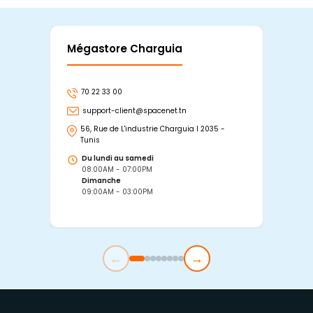
Mégastore Charguia
Mag
70 22 33 00
7
support-client@spacenet.tn
s
56, Rue de L'industrie Charguia I 2035 -
25
Tunis
Tu
Du lundi au samedi
D
08:00AM - 07:00PM
0
Dimanche
D
09:00AM - 03:00PM
0
←
→