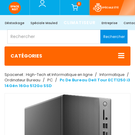
0
SPÉCIALE ÉTÉ
CLIMATISEUR
Déstockage
Spéciale Mouled
Entreprise
Contac
Rechercher
CATÉGORIES
Spacenet : High-Tech et Informatique en ligne
Informatique
Ordinateur Bureau
PC
Pc De Bureau Dell Tour ECT1250 i3
14Gén 16Go 512Go SSD