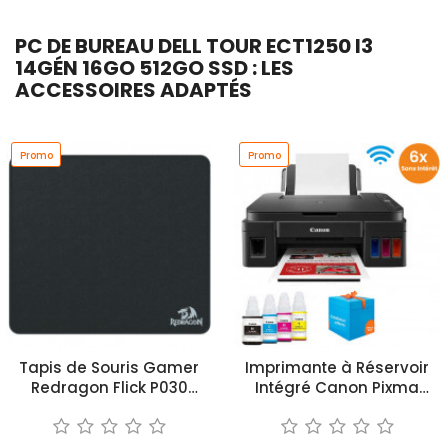
PC DE BUREAU DELL TOUR ECT1250 I3
14GÉN 16GO 512GO SSD : LES
ACCESSOIRES ADAPTÉS
Promo
Promo
Tapis de Souris Gamer
Imprimante à Réservoir
Redragon Flick P030
Intégré Canon Pixma
Moyen
G3410 3en1 Couleur Wi-Fi
Noir