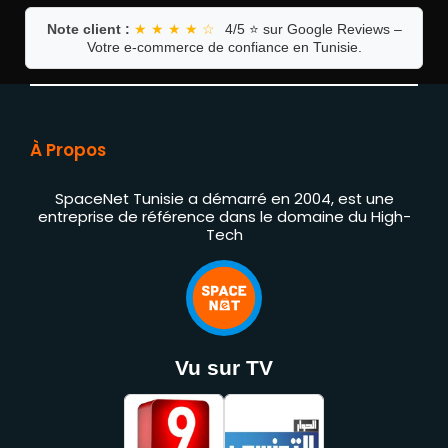
Note client :
★ ★ ★ ★ ☆
4/5 ⭐ sur Google Reviews –
Votre e-commerce de confiance en Tunisie.
À Propos
SpaceNet Tunisie a démarré en 2004, est une
entreprise de référence dans le domaine du High-
Tech
Vu sur TV