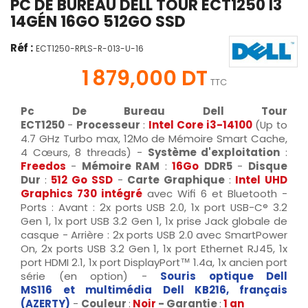
PC DE BUREAU DELL TOUR ECT1250 I3
14GÉN 16GO 512GO SSD
Réf :
ECT1250-RPLS-R-013-U-16
1 879,000 DT
TTC
Pc De Bureau Dell Tour
ECT1250
-
Processeur
:
Intel Core i3-
14100
(Up to
4.7 GHz Turbo max, 12Mo de Mémoire Smart Cache,
4 Cœurs, 8 threads) -
Système d'exploitation
:
Freedos
-
Mémoire RAM
:
16Go
DDR5
-
Disque
Dur
:
512 Go SSD
-
Carte Graphique
:
Intel UHD
Graphics 730 intégré
avec Wifi 6 et Bluetooth -
Ports : Avant : 2x ports USB 2.0, 1x port USB-C® 3.2
Gen 1, 1x port USB 3.2 Gen 1, 1x prise Jack globale de
casque - Arrière : 2x ports USB 2.0 avec SmartPower
On, 2x ports USB 3.2 Gen 1, 1x port Ethernet RJ45, 1x
port HDMI 2.1, 1x port DisplayPort™ 1.4a, 1x ancien port
série (en option) -
Souris
optique Dell
MS116
et
multimédia Dell KB216, français
(AZERTY)
-
Couleur
:
Noir
- Garantie
:
1 an