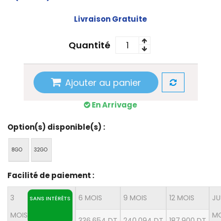
Livraison Gratuite
Quantité
Ajouter au panier
En Arrivage
Option(s) disponible(s) :
8GO
32GO
Facilité de paiement :
3
6 MOIS
9 MOIS
12 MOIS
JU
SANS INTÉRÊTS
MOIS
MO
336,654 DT
240,094 DT
187,900 DT