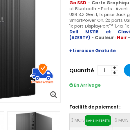
Go SSD
-
Carte Graphiq
et Bluetooth - Ports : Avant :
USB 3.2 Gen 1, 1x prise Jack 
SmartPower On, 2x ports USB 
1x port DisplayPort™ 1.4a, 1
Dell MS116
et Clav
(AZERTY)
-
Couleur
:
Noir
-
+ Livraison Gratuite
Quantité
En Arrivage
Facilité de paiement :
3 MOIS
6 MOIS
SANS INTÉRÊTS