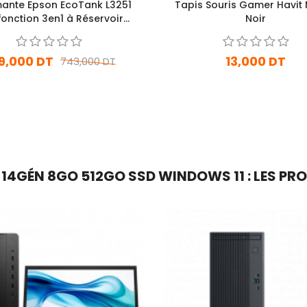
ante Epson EcoTank L3251
Tapis Souris Gamer Havit
fonction 3en1 à Réservoir
Noir
ntégré Couleur A4 Wifi
(C11CJ67409)
9,000 DT
13,000 DT
743,000 DT
En stock
En Arrivage
Ajouter Au Panier
Ajouter Au Panier
 14GÉN 8GO 512GO SSD WINDOWS 11 : LES PRO