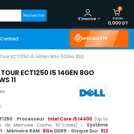
0
Rechercher
Panier
S'inscrire
0,000 DT
Contact
SPÉCIALE ÉTÉ
 Tour ECT1250 i5 14Gén 8Go 512Go SSD
 TOUR ECT1250 I5 14GÉN 8GO
WS 11
W11
C
CT1250
-
Processeur
:
Intel Core i5 14400
(Up to
o de Mémoire Cache, 10-Cores) -
Système
11
-
Mémoire RAM
:
8Go
DDR5
-
Disque Dur
:
512