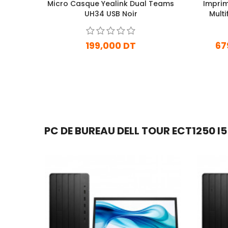
Micro Casque Yealink Dual Teams
Imprim
UH34 USB Noir
Multi
I
199,000 DT
67
En stock
Ajouter Au Panier
PC DE BUREAU DELL TOUR ECT1250 I5