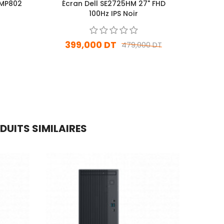
 MP802
Écran Dell SE2725HM 27" FHD
100Hz IPS Noir
399,000 DT
479,000 DT
En Arrivage
Ajouter Au Panier
DUITS SIMILAIRES