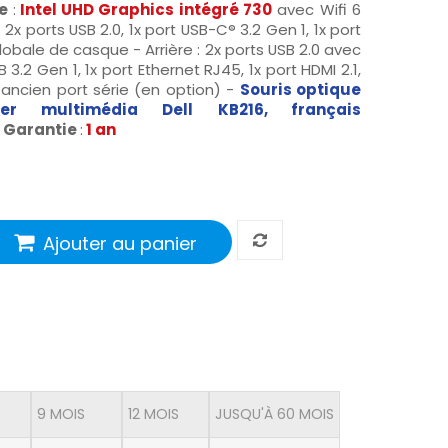
ue
:
Intel UHD Graphics intégré 730
avec Wifi 6
 2x ports USB 2.0, 1x port USB-C® 3.2 Gen 1, 1x port
globale de casque - Arrière : 2x ports USB 2.0 avec
3.2 Gen 1, 1x port Ethernet RJ45, 1x port HDMI 2.1,
x ancien port série (en option) -
Souris
optique
ier
multimédia Dell KB216, français
Garantie
:
1 an
Ajouter au panier
9 MOIS
12 MOIS
JUSQU'À 60 MOIS