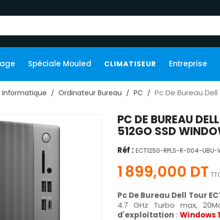
kage
Spéciale Mouled
Entreprise
CLIMATISEUR
Pc De Bureau Dell
Informatique
Ordinateur Bureau
PC
PC DE BUREAU DELL
512GO SSD WINDO
Réf :
ECT1250-RPLS-R-004-UBU-
1 899,000 DT
TT
Pc De Bureau Dell Tour E
4.7 GHz Turbo max, 20M
d'exploitation
:
Windows 