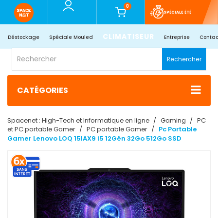
0
SPÉCIALE ÉTÉ
CLIMATISEUR
Déstockage
Spéciale Mouled
Entreprise
Contac
Rechercher
CATÉGORIES
Spacenet : High-Tech et Informatique en ligne
Gaming
PC
et PC portable Gamer
PC portable Gamer
Pc Portable
Gamer Lenovo LOQ 15IAX9 i5 12Gén 32Go 512Go SSD