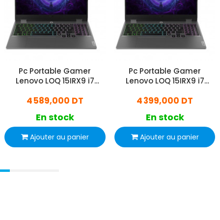
Pc Portable Gamer
Pc Portable Gamer
Lenovo LOQ 15IRX9 i7
Lenovo LOQ 15IRX9 i7
13Gén 32Go 512Go SSD
13Gén 24Go 512Go SSD
4 589,000 DT
4 399,000 DT
Windows 11
Windows 11
En stock
En stock
Ajouter au panier
Ajouter au panier