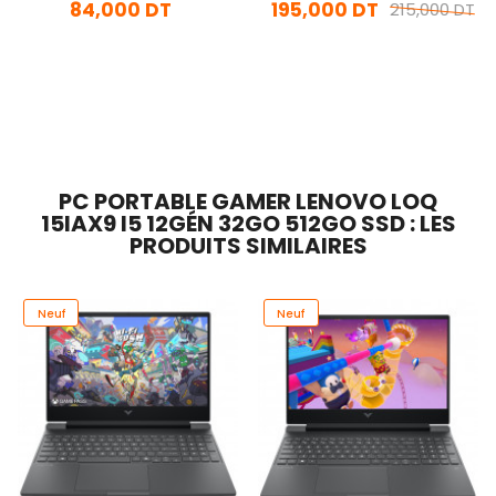
84,000 DT
195,000 DT
215,000 DT
En stock
En stock
Ajouter Au Panier
Ajouter Au Panier
PC PORTABLE GAMER LENOVO LOQ
15IAX9 I5 12GÉN 32GO 512GO SSD : LES
PRODUITS SIMILAIRES
Neuf
Neuf