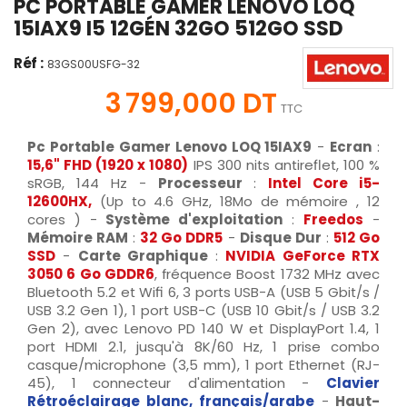
PC PORTABLE GAMER LENOVO LOQ
15IAX9 I5 12GÉN 32GO 512GO SSD
Réf :
83GS00USFG-32
3 799,000 DT
TTC
Pc Portable Gamer Lenovo LOQ 15IAX9
-
Ecran
:
15,6" FHD (1920 x 1080)
IPS 300 nits antireflet, 100 %
sRGB, 144 Hz -
Processeur
:
Intel
Core i5-
12600HX,
(Up to 4.6 GHz, 18Mo de mémoire ,
12
cores
) -
Système d'exploitation
:
Freedos
-
Mémoire RAM
:
32
Go DDR5
-
Disque Dur
:
512 Go
SSD
-
Carte Graphique
:
NVIDIA GeForce RTX
3050 6 Go GDDR6
, fréquence Boost 1732 MHz avec
Bluetooth 5.2 et Wifi 6, 3 ports USB-A (USB 5 Gbit/s /
USB 3.2 Gen 1), 1 port USB-C (USB 10 Gbit/s / USB 3.2
Gen 2), avec Lenovo PD 140 W et DisplayPort 1.4, 1
port HDMI 2.1, jusqu'à 8K/60 Hz, 1 prise combo
casque/microphone (3,5 mm), 1 port Ethernet (RJ-
45), 1 connecteur d'alimentation -
Clavier
Rétroéclairage blanc
, français/arabe
-
Haut-