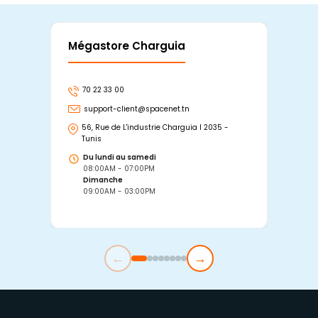
Mégastore Charguia
Mag
70 22 33 00
7
support-client@spacenet.tn
s
56, Rue de L'industrie Charguia I 2035 -
25
Tunis
Tu
Du lundi au samedi
D
08:00AM - 07:00PM
0
Dimanche
D
09:00AM - 03:00PM
0
←
→