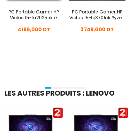
PC Portable Gamer HP
PC Portable Gamer HP
Victus 15-fa2025nk i7
Victus 15-fb3701nk Ryzen
13Gén 24Go 512Go SSD
5 32Go 512Go SSD
4 199,000 DT
3 749,000 DT
Windows 11
En stock
En stock
Ajouter Au Panier
Ajouter Au Panier
LES AUTRES PRODUITS : LENOVO