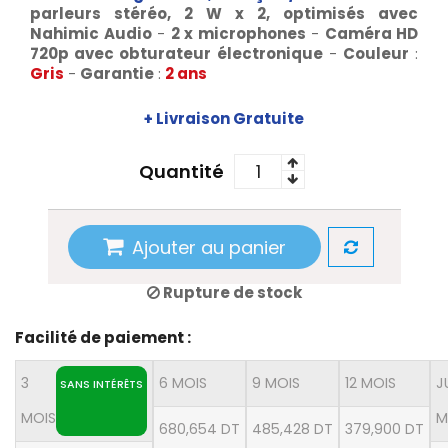
parleurs stéréo, 2 W x 2, optimisés avec
Nahimic Audio
-
2 x microphones
-
Caméra HD
720p avec obturateur
électronique
-
Couleur
:
Gris
-
Garantie
:
2 ans
+ Livraison Gratuite
Quantité
Ajouter au panier
Rupture de stock
Facilité de paiement :
3
6 MOIS
9 MOIS
12 MOIS
J
SANS INTÉRÊTS
MOIS
M
680,654 DT
485,428 DT
379,900 DT