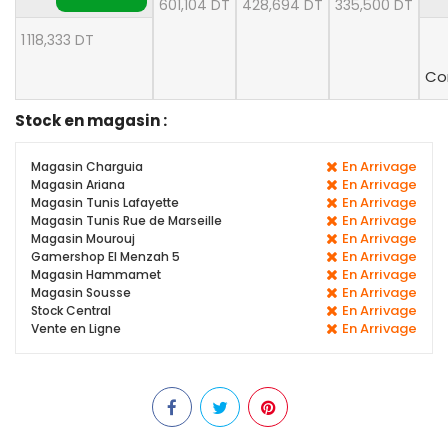
601,104 DT
428,694 DT
335,500 DT
1 118,333 DT
Co
Stock en magasin :
En Arrivage
Magasin Charguia
En Arrivage
Magasin Ariana
En Arrivage
Magasin Tunis Lafayette
En Arrivage
Magasin Tunis Rue de Marseille
En Arrivage
Magasin Mourouj
En Arrivage
Gamershop El Menzah 5
En Arrivage
Magasin Hammamet
En Arrivage
Magasin Sousse
En Arrivage
Stock Central
En Arrivage
Vente en Ligne