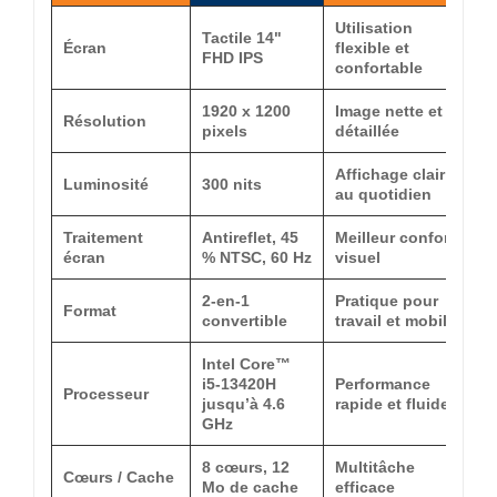
Utilisation
Tactile 14"
Écran
flexible et
FHD IPS
confortable
1920 x 1200
Image nette et
Résolution
pixels
détaillée
Affichage clair
Luminosité
300 nits
au quotidien
Traitement
Antireflet, 45
Meilleur confort
écran
% NTSC, 60 Hz
visuel
2-en-1
Pratique pour
Format
convertible
travail et mobilité
Intel Core™
i5-13420H
Performance
Processeur
jusqu’à 4.6
rapide et fluide
GHz
8 cœurs, 12
Multitâche
Cœurs / Cache
Mo de cache
efficace