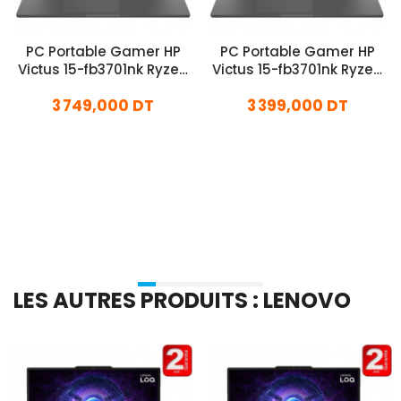
PC Portable Gamer HP
PC Portable Gamer HP
Victus 15-fb3701nk Ryzen
Victus 15-fb3701nk Ryzen
5 32Go 512Go SSD
5 24Go 512Go SSD
3 749,000 DT
3 399,000 DT
Windows 11
Windows 11
En stock
En stock
Ajouter Au Panier
Ajouter Au Panier
LES AUTRES PRODUITS : LENOVO