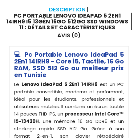
DESCRIPTION
PC PORTABLE LENOVO IDEAPAD 5 2EN1
14IRH9 I5 13GÉN 16GO 512GO SSD WINDOWS
11 : DÉTAILS ET CARACTÉRISTIQUES
AVIS (0)
💻 Pc Portable Lenovo IdeaPad 5
2En1 14IRH9 – Core i5, Tactile, 16 Go
RAM, SSD 512 Go au meilleur prix
en Tunisie
Le
Lenovo IdeaPad 5 2En1 14IRH9
est un PC
portable convertible, moderne et performant,
idéal pour les étudiants, professionnels et
utilisateurs mobiles. Il combine un écran tactile
14 pouces FHD IPS, un
processeur Intel Core™
i5-13420H
, une mémoire 16 Go DDR5 et un
stockage rapide SSD 512 Go. Grâce à son
format 2-en-1, son clavier rétroéclairé