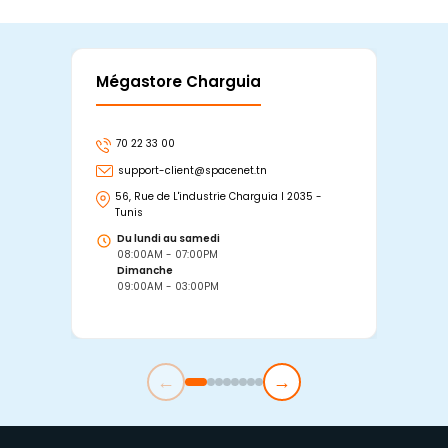
Mégastore Charguia
Mag
70 22 33 00
7
support-client@spacenet.tn
s
56, Rue de L'industrie Charguia I 2035 -
25
Tunis
Tu
Du lundi au samedi
D
08:00AM - 07:00PM
0
Dimanche
D
09:00AM - 03:00PM
0
←
→