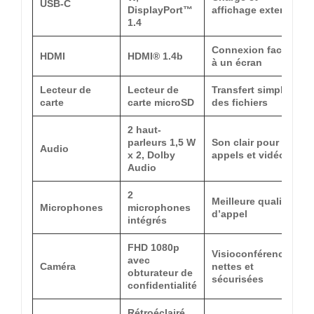
USB-C
DisplayPort™
affichage externe
1.4
Connexion facile
HDMI
HDMI® 1.4b
à un écran
Lecteur de
Lecteur de
Transfert simple
carte
carte microSD
des fichiers
2 haut-
parleurs 1,5 W
Son clair pour
Audio
x 2, Dolby
appels et vidéos
Audio
2
Meilleure qualité
Microphones
microphones
d’appel
intégrés
FHD 1080p
Visioconférences
avec
Caméra
nettes et
obturateur de
sécurisées
confidentialité
Rétroéclairé