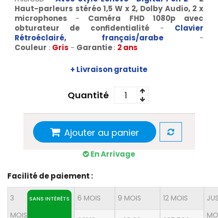
Haut-parleurs stéréo
1,5 W x 2
,
Dolby Audio, 2 x
microphones
-
Caméra
FHD 1080p avec
obturateur de confidentialité
-
Clavier
Rétroéclairé, français/arabe
-
Couleur
:
Gris
-
Garantie
:
2 ans
+ Livraison gratuite
Quantité
Ajouter au panier
En Arrivage
Facilité de paiement :
3
6 MOIS
9 MOIS
12 MOIS
JU
SANS INTÉRÊTS
MOIS
MO