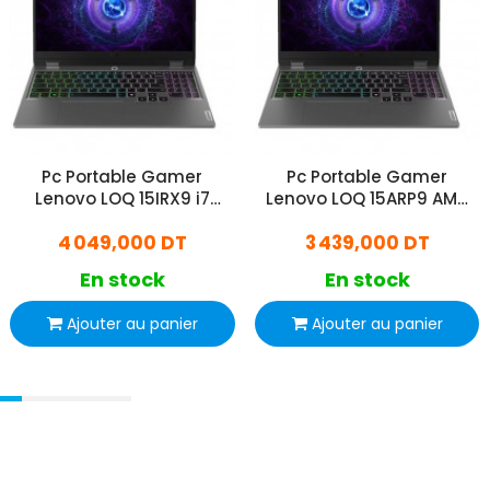
Pc Portable Gamer
Pc Portable Gamer
Lenovo LOQ 15IRX9 i7
Lenovo LOQ 15ARP9 AMD
13Gén 16Go 512Go SSD
Ryzen 5 32Go 512Go SSD
4 049,000 DT
3 439,000 DT
Windows 11 pro
En stock
En stock
Ajouter au panier
Ajouter au panier