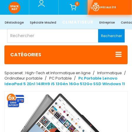
0
SPÉCIALE ÉTÉ
CLIMATISEUR
Déstockage
Spéciale Mouled
Entreprise
Contac
Rechercher
CATÉGORIES
Spacenet : High-Tech et Informatique en ligne
Informatique
Ordinateur portable
PC Portable
Pc Portable Lenovo
IdeaPad 5 2En1 14IRH9 i5 13Gén 16Go 512Go SSD Windows 11