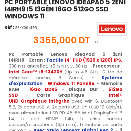
PC PORTABLE LENOVO IDEAPAD 5 2EN1
14IRH9 I5 13GÉN 16GO 512GO SSD
WINDOWS 11
Réf :
83KX004LFG
3 355,000 DT
TTC
Pc Portable Lenovo IdeaPad 5 2En1
14IRH9
-
Ecran :
Tactile
14" FHD (1920 x 1200) IPS,
300 nits antireflet, 45 % NTSC, 60 Hz -
Processeur
:
Intel Core™ i5-13420H
(Up to 4.6 GHz, 12 Mo de
mémoire cache, 8 Cores) -
Système
d'exploitation
:
Windows 11 Famille
-
Mémoire
RAM
:
16Go
DDR5
-
Disque Dur
:
512Go
SSD
-
Carte Graphique
:
Intel®
UHD
Graphique
intégrée
avec Wifi 6, Bluetooth
5.2, 2x ports USB-A, 2x ports USB-C® (USB 10 Gbit/s),
avec alimentation USB PD 45-65 W et DisplayPort™
1.4, 1x port HDMI® 1.4b, 1x prise combo
casque/microphone (3,5 mm), 1x lecteur de carte
microSD -
Avec Stylo Lenovo® Digital Pen 2
-
2