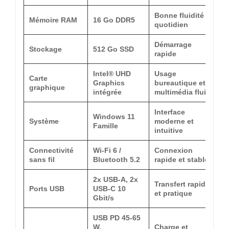
Bonne fluidité au
Mémoire RAM
16 Go DDR5
quotidien
Démarrage
Stockage
512 Go SSD
rapide
Intel® UHD
Usage
Carte
Graphics
bureautique et
graphique
intégrée
multimédia fluide
Interface
Windows 11
Système
moderne et
Famille
intuitive
Connectivité
Wi-Fi 6 /
Connexion
sans fil
Bluetooth 5.2
rapide et stable
2x USB-A, 2x
Transfert rapide
Ports USB
USB-C 10
et pratique
Gbit/s
USB PD 45-65
W,
Charge et