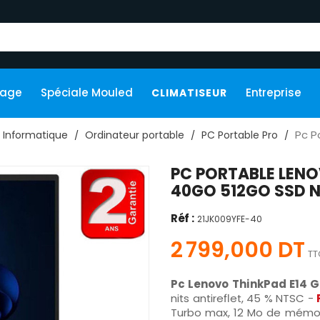
kage
Spéciale Mouled
Entreprise
CLIMATISEUR
Pc P
Informatique
Ordinateur portable
PC Portable Pro
PC PORTABLE LENOV
40GO 512GO SSD N
Réf :
21JK009YFE-40
2 799,000 DT
TT
Pc Lenovo ThinkPad E14 G
nits antireflet, 45 % NTSC -
Turbo max, 12 Mo de mémoi