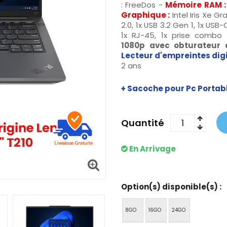
: FreeDos -
Mémoire RAM :
Graphique :
Intel Iris Xe Gr
2.0, 1x USB 3.2 Gen 1, 1x USB
1x RJ-45, 1x prise comb
1080p
avec obturateur d
Lecteur d'empreintes digi
2 ans
+ Sacoche pour Pc Portabl
Quantité
En Arrivage
Option(s) disponible(s) :
8GO
16GO
24GO