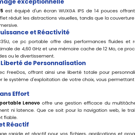
'image exceptionnelle
 5
est équipé d'un écran WUXGA IPS de 14 pouces offrant u
let réduit les distractions visuelles, tandis que la couvert
mersive.
Puissance et Réactivité
1335U, ce pc portable offre des performances fluides et 
ximale de 4,60 GHz et une mémoire cache de 12 Mo, ce pro
udes ou le divertissement.
 Liberté de Personnalisation
ec FreeDos, offrant ainsi une liberté totale pour personna
er le système d'exploitation de votre choix, vous permettant 
ans Effort
portable Lenovo
offre une gestion efficace du multitâche
ent ni latence. Que ce soit pour la navigation web, le t
 fiable.
et Réactif
ge rapide et réactif pour vos fichiers, applications et p