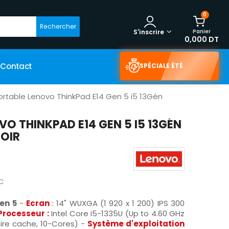
0
Rechercher
Panier
S'inscrire
0,000 DT
Contact
SPÉCIALE ÉTÉ
ortable Lenovo ThinkPad E14 Gen 5 i5 13Gén
O THINKPAD E14 GEN 5 I5 13GÉN
OIR
C
en 5
-
Ecran
:
14" WUXGA (1 920 x 1 200) IPS 300
Processeur :
Intel Core i5-1335U (Up to 4.60 GHz
re cache, 10-Cores) -
Système d'exploitation