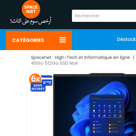
Déstoc
CATÉGORIES
Spacenet : High-Tech et Informatique en ligne
40Go 512Go SSD Noir