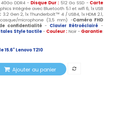
40Go DDR4 -
Disque Dur :
512 Go SSD -
Carte
aphics Intégrée avec Bluetooth 5.1 et wifi 6, 1x USB
-C 3.2 Gen 2, 1x Thunderbolt™ 4 / USB4, 1x HDMI 2.1,
o casque/microphone (3,5 mm) -
Caméra FHD
e confidentialité
-
Clavier Rétroéclairé
-
tales Style tactile
-
Couleur :
Noir -
Garantie
:
e 15.6" Lenovo T210
Ajouter au panier