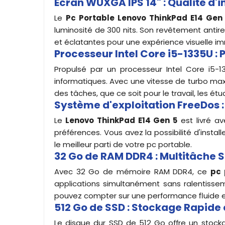
Écran WUXGA IPS 14" : Qualité d
Le
Pc Portable Lenovo ThinkPad E14 Gen
luminosité de 300 nits. Son revêtement antiref
et éclatantes pour une expérience visuelle im
Processeur Intel Core i5-1335U : 
Propulsé par un processeur Intel Core i5-
informatiques. Avec une vitesse de turbo ma
des tâches, que ce soit pour le travail, les ét
Système d'exploitation FreeDos :
Le
Lenovo ThinkPad E14 Gen 5
est livré av
préférences. Vous avez la possibilité d'install
le meilleur parti de votre pc portable.
32 Go de RAM DDR4 : Multitâche S
Avec 32 Go de mémoire RAM DDR4, ce
pc 
applications simultanément sans ralentissem
pouvez compter sur une performance fluide et
512 Go de SSD : Stockage Rapide 
Le disque dur SSD de 512 Go offre un stocka