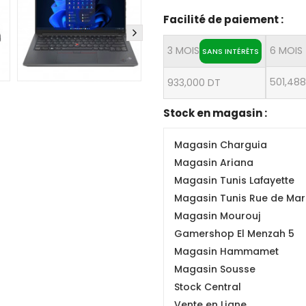
Facilité de paiement :
3 MOIS
6 MOIS
SANS INTÉRÊTS
501,48
933,000 DT
Stock en magasin :
Magasin Charguia
Magasin Ariana
Magasin Tunis Lafayette
Magasin Tunis Rue de Mars
Magasin Mourouj
Gamershop El Menzah 5
Magasin Hammamet
Magasin Sousse
Stock Central
Vente en Ligne