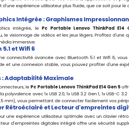
 d'une expérience utilisateur plus fluide, que ce soit pour le
aphics Intégrée : Graphismes Impressionnan
phics intégrée, le
Pc Portable Lenovo ThinkPad E14 
le visionnage de vidéos et les jeux légers. Profitez d'une q
imédia immersive.
5.1 et Wifi 6
ne connectivité avancée avec Bluetooth 5.1 et Wifi 6, vou
de et une connexion stable, vous pouvez profiter d'une expér
s : Adaptabilité Maximale
nnecteurs, le
Pc Portable Lenovo ThinkPad E14 Gen 5
off
a polyvalence avec 1x USB 2.0, 1x USB 3.2 Gen 1, 1x USB-C 3.2 
5 mm), vous permettant de connecter facilement vos périph
 Rétroéclairé et Lecteur d'empreintes digi
r une expérience utilisateur optimale avec un clavier rétr
cteur d'empreintes digitales intégré offre une sécurité su