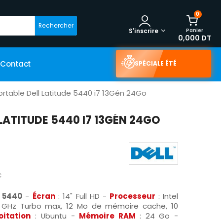
0
Rechercher
Panier
S'inscrire
0,000 DT
Contact
SPÉCIALE ÉTÉ
ortable Dell Latitude 5440 i7 13Gén 24Go
LATITUDE 5440 I7 13GÉN 24GO
C
e 5440
-
Écran
: 14" Full HD -
Processeur
: Intel
0 GHz Turbo max, 12 Mo de mémoire cache, 10
oitation
: Ubuntu -
Mémoire RAM
: 24 Go -