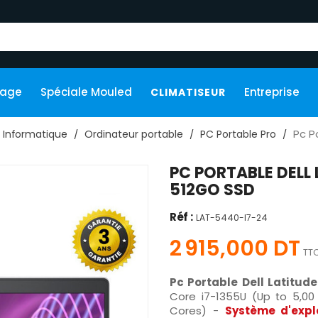
kage
Spéciale Mouled
Entreprise
CLIMATISEUR
Pc P
Informatique
Ordinateur portable
PC Portable Pro
PC PORTABLE DELL 
512GO SSD
Réf :
LAT-5440-I7-24
2 915,000 DT
TT
Pc Portable Dell Latitud
Core i7-1355U (Up to 5,0
Cores) -
Système d'expl