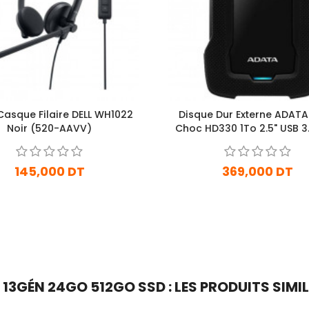
Casque Filaire DELL WH1022
Disque Dur Externe ADATA
Noir (520-AAVV)
Choc HD330 1To 2.5" USB 3.
145,000 DT
369,000 DT
En stock
En Arrivage
Ajouter Au Panier
Ajouter Au Panier
 13GÉN 24GO 512GO SSD : LES PRODUITS SIMI