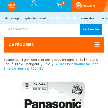
0
SPÉCIALE ÉTÉ
CLIMATISEUR
Déstockage
Spéciale Mouled
Entreprise
Contac
Rechercher
CATÉGORIES
Spacenet : High-Tech et Informatique en ligne
TV | Photo &
Son
Pile & Chargeur
Pile
2 Piles Panasonic Salines
Zinc Carbone D R20 1.5V