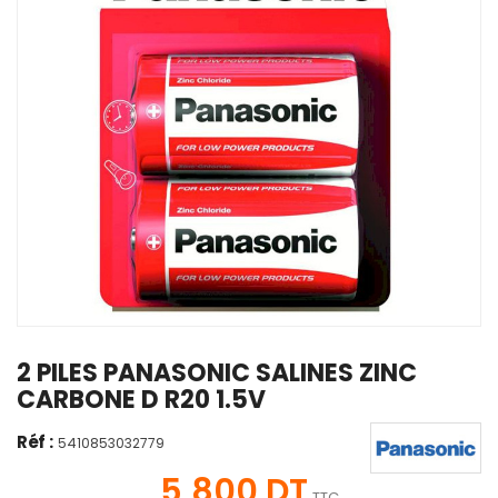
2 PILES PANASONIC SALINES ZINC
CARBONE D R20 1.5V
Réf :
5410853032779
5,800 DT
TTC