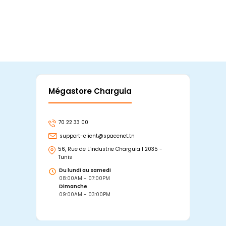
Mégastore Charguia
Mag
70 22 33 00
7
support-client@spacenet.tn
s
56, Rue de L'industrie Charguia I 2035 -
25
Tunis
Tu
Du lundi au samedi
D
08:00AM - 07:00PM
0
Dimanche
D
09:00AM - 03:00PM
0