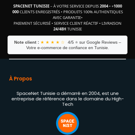
SPACENET TUNISIE
– À VOTRE SERVICE DEPUIS
2004
•
+
1000
000
CLIENTS ENREGISTRÉS
•
PRODUITS 100% AUTHENTIQUES
AVEC GARANTIE
•
PAIEMENT SÉCURISÉ
•
SERVICE CLIENT RÉACTIF
•
LIVRAISON
24/48H
TUNISIE
Note client :
★ ★ ★ ★ ☆
4/5 ⭐ sur Google Reviews –
Votre e-commerce de confiance en Tunisie.
À Propos
SpaceNet Tunisie a démarré en 2004, est une
entreprise de référence dans le domaine du High-
Tech