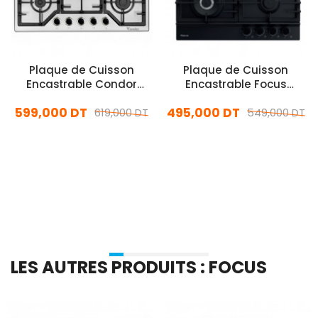
Plaque de Cuisson
Plaque de Cuisson
Encastrable Condor
Encastrable Focus
CTE75W-FL2X 5 Feux
F8004BS 4 Feux 60Cm
599,000 DT
495,000 DT
70Cm Inox
619,000 DT
Noir
549,000 DT
En stock
En stock
Ajouter Au Panier
Ajouter Au Panier
LES AUTRES PRODUITS : FOCUS