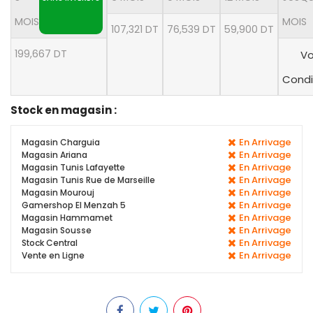
MOIS
MOIS
107,321 DT
76,539 DT
59,900 DT
199,667 DT
Vo
Condi
Stock en magasin :
En Arrivage
Magasin Charguia
En Arrivage
Magasin Ariana
En Arrivage
Magasin Tunis Lafayette
En Arrivage
Magasin Tunis Rue de Marseille
En Arrivage
Magasin Mourouj
En Arrivage
Gamershop El Menzah 5
En Arrivage
Magasin Hammamet
En Arrivage
Magasin Sousse
En Arrivage
Stock Central
En Arrivage
Vente en Ligne