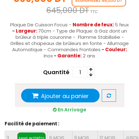
Économisez 46,000 DT
645,000 DT
TTC
Plaque De Cuisson Focus -
Nombre de feux:
5 feux
-
Largeur:
70cm - Type de Plaque: à Gaz dont un
brûleur à triple couronne - Flamme Stabilisée -
Grilles et chapeaux de brûleurs en fonte - Allumage
Automatique - Commandes Frontales
-
Couleur:
Inox
-
Garantie:
2 ans
Quantité
Ajouter au panier
En Arrivage
Facilité de paiement :
3
6 MOIS
9 MOIS
12 MOIS
JUSQU
SANS INTÉRÊTS