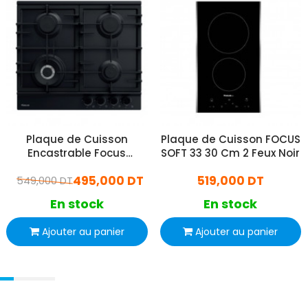
Plaque de Cuisson
Plaque de Cuisson FOCUS
Encastrable Focus
SOFT 33 30 Cm 2 Feux Noir
F8004BS 4 Feux 60Cm
495,000 DT
519,000 DT
549,000 DT
Noir
En stock
En stock
Ajouter au panier
Ajouter au panier