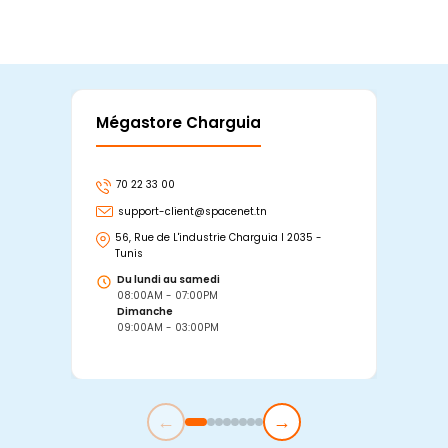
Mégastore Charguia
Mag
70 22 33 00
7
support-client@spacenet.tn
s
56, Rue de L'industrie Charguia I 2035 -
25
Tunis
Tu
Du lundi au samedi
D
08:00AM - 07:00PM
0
Dimanche
D
09:00AM - 03:00PM
0
←
→