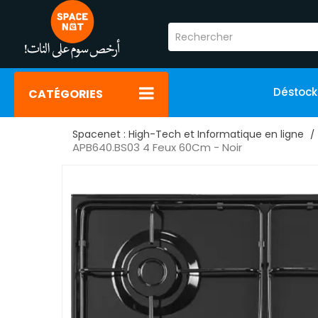
Déstoc
CATÉGORIES
Spacenet : High-Tech et Informatique en ligne
APB640.BS03 4 Feux 60Cm - Noir