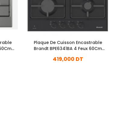
rable
Plaque De Cuisson Encastrable
Plaq
 60Cm
Brandt BPE6341BA 4 Feux 60Cm
Bran
Noir
419,000 DT
En stock
Ajouter Au Panier