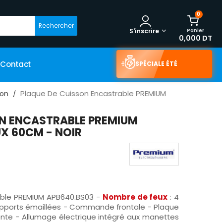
0
Rechercher
Panier
S'inscrire
0,000 DT
Contact
SPÉCIALE ÉTÉ
Plaque De Cuisson Encastrable PREMIUM
son
ON ENCASTRABLE PREMIUM
UX 60CM - NOIR
able PREMIUM APB640.BS03 -
Nombre de feux
: 4
pports émaillées - Commande frontale - Plaque
fonte - Allumage électrique intégré aux manettes