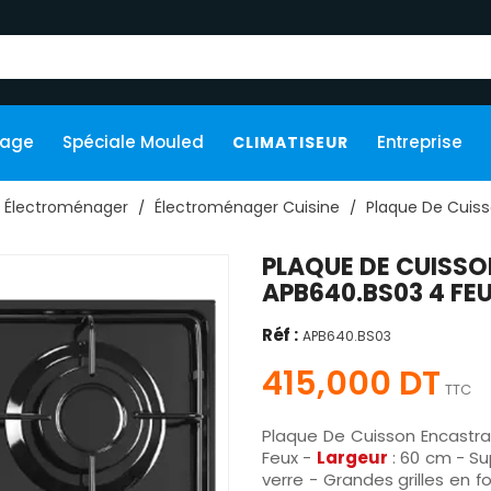
kage
Spéciale Mouled
Entreprise
CLIMATISEUR
Électroménager
Électroménager Cuisine
Plaque De Cuis
PLAQUE DE CUISS
APB640.BS03 4 FE
Réf :
APB640.BS03
415,000 DT
TTC
Plaque De Cuisson Encastr
Feux -
Largeur
: 60 cm -
Su
verre - Grandes grilles en 