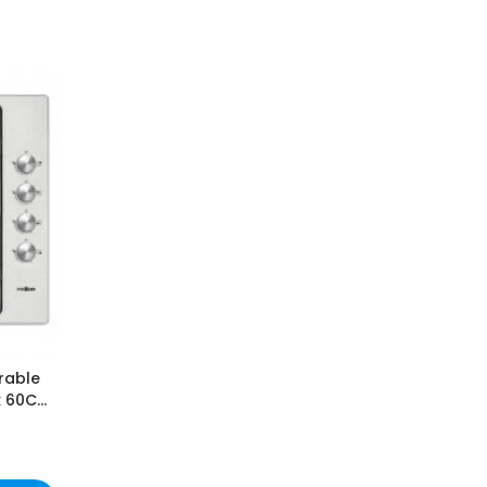
rable
x 60Cm