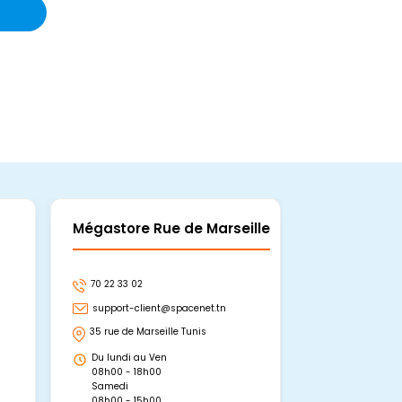
Mégastore Rue de Marseille
Mégastore
70 22 33 02
70 22 33 06
support-client@spacenet.tn
support-clie
35 rue de Marseille Tunis
Avenue Abou 
Hammamet, 
Du lundi au Ven
Du lundi au 
08h00 - 18h00
08h00 - 19h0
Samedi
Dimanche
08h00 - 15h00