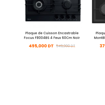
Plaque de Cuisson Encastrable
Plaqu
Focus F8004BS 4 Feux 60Cm Noir
MontB
495,000 DT
37
549,000 DT
En stock
Ajouter Au Panier