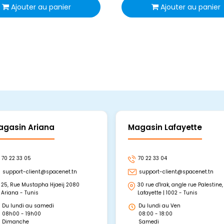
Ajouter au panier
Ajouter au panier
agasin Ariana
Magasin Lafayette
70 22 33 05
70 22 33 04
support-client@spacenet.tn
support-client@spacenet.tn
25, Rue Mustapha Hjaeij 2080
30 rue d'Irak, angle rue Palestine,
Ariana - Tunis
Lafayette | 1002 - Tunis
Du lundi au samedi
Du lundi au Ven
08h00 - 19h00
08:00 - 18:00
Dimanche
Samedi