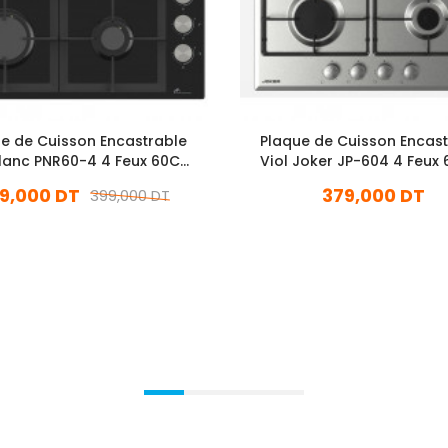
e de Cuisson Encastrable
Plaque de Cuisson Encast
lanc PNR60-4 4 Feux 60Cm
Viol Joker JP-604 4 Feux
Noir
Inox
9,000 DT
379,000 DT
399,000 DT
En stock
En stock
Ajouter Au Panier
Ajouter Au Panier