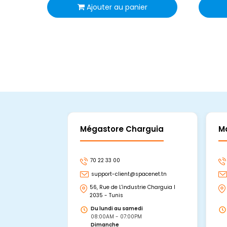
Ajouter au panier
Mégastore Charguia
M
70 22 33 00
support-client@spacenet.tn
56, Rue de L'industrie Charguia I
2035 - Tunis
Du lundi au samedi
08:00AM - 07:00PM
Dimanche