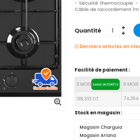
- Sécurité thermocouple -
Câble de raccordement 1m
Quantité
Derniers articles en sto
Facilité de paiement :
3 MOIS
6 MOIS
SANS INTÉRÊTS
74,354
138,333 DT
Stock en magasin :
Magasin Charguia
Magasin Ariana