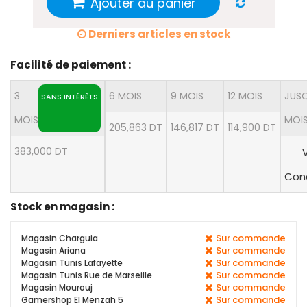
Ajouter au panier
Derniers articles en stock
Facilité de paiement :
3
6 MOIS
9 MOIS
12 MOIS
JUSQ
SANS INTÉRÊTS
MOIS
MOI
205,863 DT
146,817 DT
114,900 DT
383,000 DT
V
Cond
Stock en magasin :
Sur commande
Magasin Charguia
Sur commande
Magasin Ariana
Sur commande
Magasin Tunis Lafayette
Sur commande
Magasin Tunis Rue de Marseille
Sur commande
Magasin Mourouj
Sur commande
Gamershop El Menzah 5