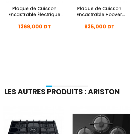
Plaque de Cuisson
Plaque de Cuisson
Encastrable Électrique
Encastrable Hoover
Hoover HI624TCT-1 4
HH64CCTK 4 Feux 60Cm
1 369,000 DT
935,000 DT
Feux 60Cm Noir
Noir
En stock
En stock
Ajouter Au Panier
Ajouter Au Panier
LES AUTRES PRODUITS : ARISTON