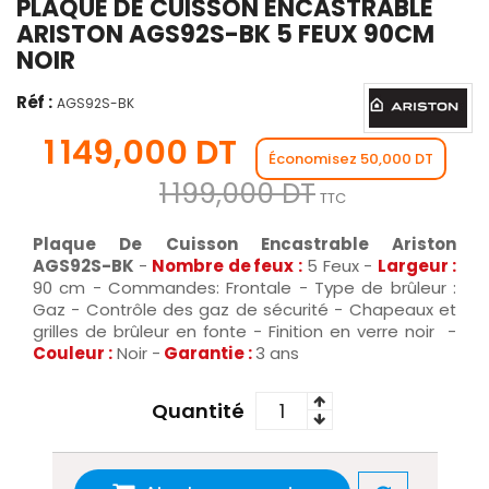
PLAQUE DE CUISSON ENCASTRABLE
ARISTON AGS92S-BK 5 FEUX 90CM
NOIR
Réf :
AGS92S-BK
1 149,000 DT
Économisez 50,000 DT
1 199,000 DT
TTC
Plaque De Cuisson Encastrable Ariston
AGS92S-BK
-
Nombre de feux :
5 Feux -
Largeur :
90 cm - Commandes: Frontale - Type de brûleur :
Gaz - Contrôle des gaz de sécurité - Chapeaux et
grilles de brûleur en fonte - Finition en verre noir -
Couleur :
Noir -
Garantie :
3 ans
Quantité