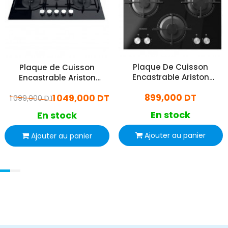
Plaque De Cuisson
Plaque de Cuisson
Encastrable Ariston
Encastrable Ariston
AGS61SBK 4 Feux 60Cm
AGS72F-BK 5 Feux 75Cm
899,000 DT
Noir
1 049,000 DT
1 099,000 DT
Noir
En stock
En stock
Ajouter au panier
Ajouter au panier