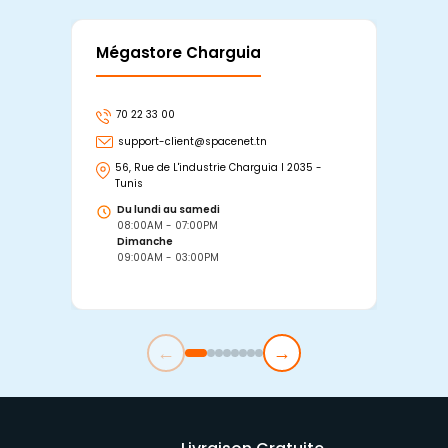
Mégastore Charguia
Mag
70 22 33 00
7
support-client@spacenet.tn
s
56, Rue de L'industrie Charguia I 2035 -
25
Tunis
Tu
Du lundi au samedi
D
08:00AM - 07:00PM
0
Dimanche
D
09:00AM - 03:00PM
0
←
→