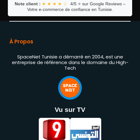
Note client :
★ ★ ★ ★ ☆
4/5 ⭐ sur Google Reviews –
Votre e-commerce de confiance en Tunisie.
À Propos
SpaceNet Tunisie a démarré en 2004, est une
entreprise de référence dans le domaine du High-
Tech
Vu sur TV