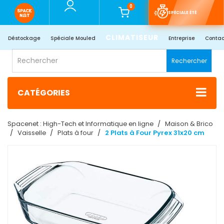
0
SPÉCIALE ÉTÉ
CLIMATISEUR
Déstockage
Spéciale Mouled
Entreprise
Contac
Rechercher
CATÉGORIES
Spacenet : High-Tech et Informatique en ligne
Maison & Brico
Vaisselle
Plats à four
2 Plats à Four Pyrex 31x20 cm