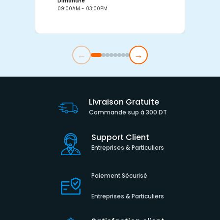
Dimanche
D
09:00AM - 03:00PM
0
←
→
Livraison Gratuite
Commande sup à 300 DT
Support Client
Entreprises & Particuliers
Paiement Sécurisé
Entreprises & Particuliers