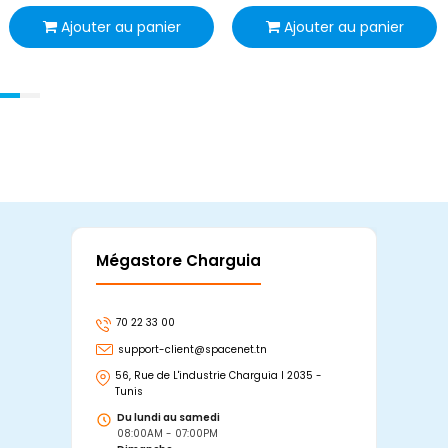
Ajouter au panier
Ajouter au panier
Mégastore Charguia
Mag
70 22 33 00
7
support-client@spacenet.tn
s
56, Rue de L'industrie Charguia I 2035 -
25
Tunis
Tu
Du lundi au samedi
D
08:00AM - 07:00PM
0