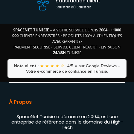
Satisfaction client
Satisfait où Satisfait
SPACENET TUNISIE
– À VOTRE SERVICE DEPUIS
2004
•
+
1000
000
CLIENTS ENREGISTRÉS
•
PRODUITS 100% AUTHENTIQUES
AVEC GARANTIE
•
PAIEMENT SÉCURISÉ
•
SERVICE CLIENT RÉACTIF
•
LIVRAISON
24/48H
TUNISIE
Note client :
★ ★ ★ ★ ☆
4/5 ⭐ sur Google Reviews –
Votre e-commerce de confiance en Tunisie.
À Propos
SpaceNet Tunisie a démarré en 2004, est une
entreprise de référence dans le domaine du High-
Tech