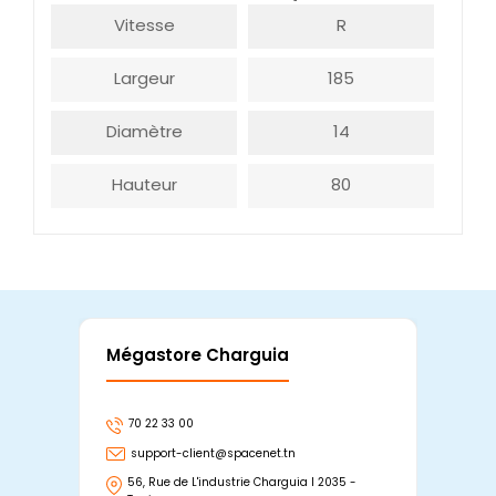
Vitesse
R
Largeur
185
Diamètre
14
Hauteur
80
Mégastore Charguia
Mag
70 22 33 00
7
support-client@spacenet.tn
s
56, Rue de L'industrie Charguia I 2035 -
25