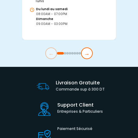
Tunis
Tu
Du lundi au samedi
D
08:00AM - 07:00PM
0
Dimanche
D
09:00AM - 03:00PM
0
←
→
Livraison Gratuite
Commande sup à 300 DT
Support Client
Entreprises & Particuliers
Paiement Sécurisé