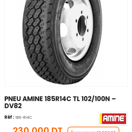
PNEU AMINE 185R14C TL 102/100N –
DV82
Réf :
185-R14C
230,000 DT