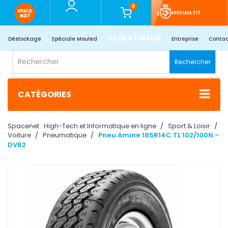
0
SPÉCIALE ÉTÉ
CLIMATISEUR
Déstockage
Spéciale Mouled
Entreprise
Contac
Rechercher
CATÉGORIES
Spacenet : High-Tech et Informatique en ligne
Sport & Loisir
Voiture
Pneumatique
Pneu Amine 185R14C TL 102/100N –
DV82