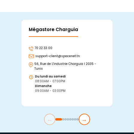
Mégastore Charguia
Mag
70 22 33 00
7
support-client@spacenet.tn
s
56, Rue de L'industrie Charguia I 2035 -
25
Tunis
Tu
Du lundi au samedi
D
08:00AM - 07:00PM
0
Dimanche
D
09:00AM - 03:00PM
0
←
→