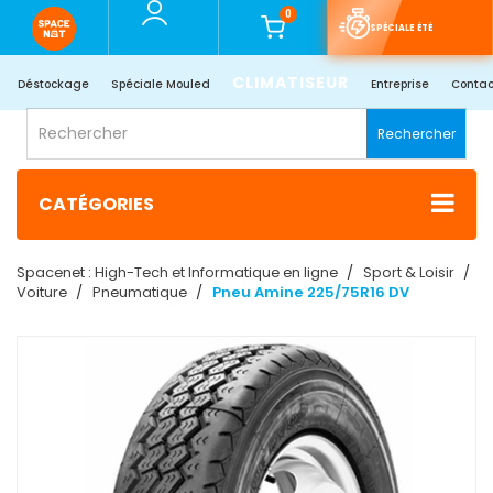
0
SPÉCIALE ÉTÉ
CLIMATISEUR
Déstockage
Spéciale Mouled
Entreprise
Contac
Rechercher
CATÉGORIES
Spacenet : High-Tech et Informatique en ligne
Sport & Loisir
Voiture
Pneumatique
Pneu Amine 225/75R16 DV