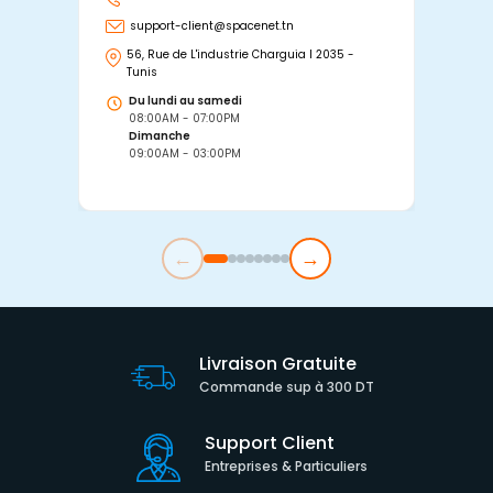
support-client@spacenet.tn
s
56, Rue de L'industrie Charguia I 2035 -
25
Tunis
Tu
Du lundi au samedi
D
08:00AM - 07:00PM
0
Dimanche
D
09:00AM - 03:00PM
0
←
→
Livraison Gratuite
Commande sup à 300 DT
Support Client
Entreprises & Particuliers