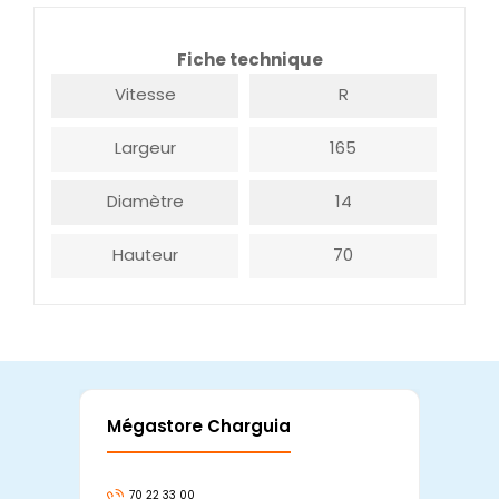
Fiche technique
Vitesse
R
Largeur
165
Diamètre
14
Hauteur
70
Mégastore Charguia
Mag
70 22 33 00
7