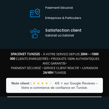
Paiement Sécurisé
Entreprises & Particuliers
Satisfaction client
Satisfait où Satisfait
SPACENET TUNISIE
– À VOTRE SERVICE DEPUIS
2004
•
+
1000
000
CLIENTS ENREGISTRÉS
•
PRODUITS 100% AUTHENTIQUES
AVEC GARANTIE
•
PAIEMENT SÉCURISÉ
•
SERVICE CLIENT RÉACTIF
•
LIVRAISON
24/48H
TUNISIE
Note client :
★ ★ ★ ★ ☆
4/5 ⭐ sur Google Reviews –
Votre e-commerce de confiance en Tunisie.