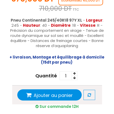
Économisez 40,000 DT
710,000 DT
TTC
Pneu Continental 245/40R18 97Y XL
-
Largeur
:
245 -
Hauteur
: 40 -
Diamètre
: 18 -
Vitesse
: R -
Précision du comportement en virage - Tenue de
route dynamique sur sol sec et mouillé - Excellent
équilibre - Distances de freinage courtes - Bonne
réserve d’aquaplaning
+ livraison, Montage et équilibrage à domicile
(15dt par pneu)
Quantité
Ajouter au panier
Sur commande 12H