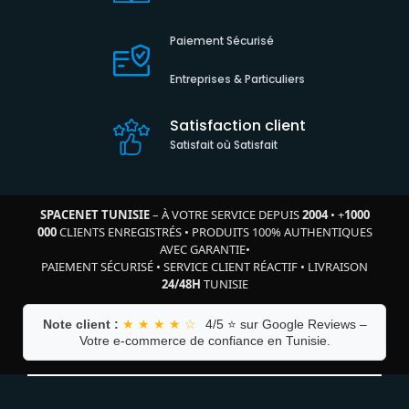
Paiement Sécurisé
Entreprises & Particuliers
Satisfaction client
Satisfait où Satisfait
SPACENET TUNISIE
– À VOTRE SERVICE DEPUIS
2004
•
+
1000
000
CLIENTS ENREGISTRÉS
•
PRODUITS 100% AUTHENTIQUES
AVEC GARANTIE
•
PAIEMENT SÉCURISÉ
•
SERVICE CLIENT RÉACTIF
•
LIVRAISON
24/48H
TUNISIE
Note client :
★ ★ ★ ★ ☆
4/5 ⭐ sur Google Reviews –
Votre e-commerce de confiance en Tunisie.