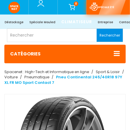
0
SPÉCIALE ÉTÉ
CLIMATISEUR
Déstockage
Spéciale Mouled
Entreprise
Contac
Rechercher
CATÉGORIES
Spacenet : High-Tech et Informatique en ligne
Sport & Loisir
Voiture
Pneumatique
Pneu Continental 245/40R18 97Y
XL FR MO Sport Contact 7