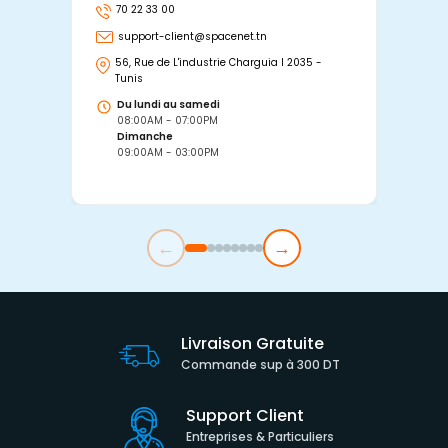
70 22 33 00
7
support-client@spacenet.tn
s
56, Rue de L'industrie Charguia I 2035 -
25
Tunis
Tu
Du lundi au samedi
D
08:00AM - 07:00PM
0
Dimanche
D
09:00AM - 03:00PM
0
←
→
Livraison Gratuite
Commande sup à 300 DT
Support Client
Entreprises & Particuliers