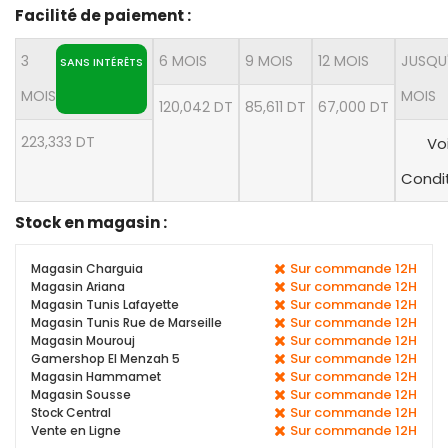
Facilité de paiement :
3
6 MOIS
9 MOIS
12 MOIS
JUSQU
SANS INTÉRÊTS
MOIS
MOIS
120,042 DT
85,611 DT
67,000 DT
223,333 DT
Voi
Condi
Stock en magasin :
Sur commande 12H
Magasin Charguia
Sur commande 12H
Magasin Ariana
Sur commande 12H
Magasin Tunis Lafayette
Sur commande 12H
Magasin Tunis Rue de Marseille
Sur commande 12H
Magasin Mourouj
Sur commande 12H
Gamershop El Menzah 5
Sur commande 12H
Magasin Hammamet
Sur commande 12H
Magasin Sousse
Sur commande 12H
Stock Central
Sur commande 12H
Vente en Ligne