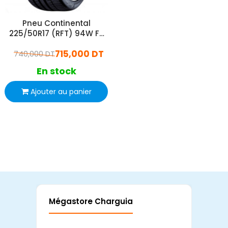
Pneu Continental
225/50R17 (RFT) 94W FR
CSC5 Conti Sport Contact
715,000 DT
740,000 DT
5
En stock
Ajouter au panier
Mégastore Charguia
Mag