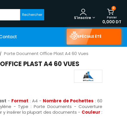
0
Rechercher
Panier
S'inscrire
0,000 DT
Contact
SPÉCIALE ÉTÉ
Porte Document Office Plast A4 60 Vues
FFICE PLAST A4 60 VUES
last
-
Format
: A4 -
Nombre de Pochettes
: 60
pylène - Type : Porte Documents - Couverture
ur y insérer la plupart des documents -
Couleur
: