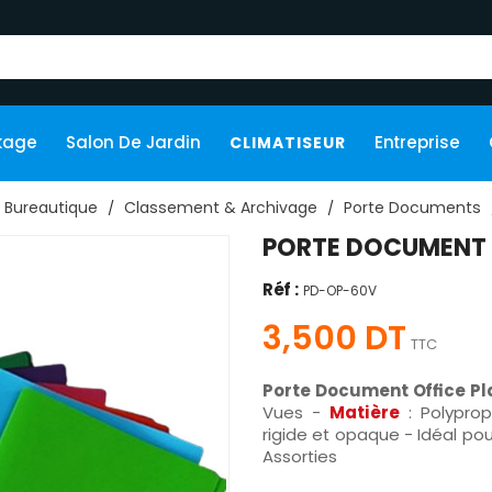
kage
Salon De Jardin
Entreprise
CLIMATISEUR
Bureautique
Classement & Archivage
Porte Documents
PORTE DOCUMENT O
Réf :
PD-OP-60V
3,500 DT
TTC
Porte Document Office P
Vues -
Matière
: Polypro
rigide et opaque - Idéal po
Assorties