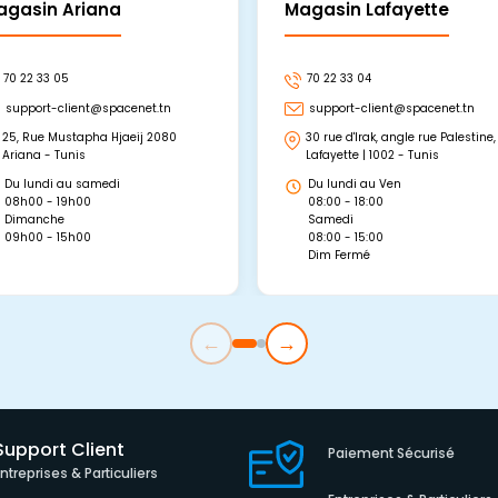
agasin Ariana
Magasin Lafayette
70 22 33 05
70 22 33 04
support-client@spacenet.tn
support-client@spacenet.tn
25, Rue Mustapha Hjaeij 2080
30 rue d'Irak, angle rue Palestine,
Ariana - Tunis
Lafayette | 1002 - Tunis
Du lundi au samedi
Du lundi au Ven
08h00 - 19h00
08:00 - 18:00
Dimanche
Samedi
09h00 - 15h00
08:00 - 15:00
Dim Fermé
←
→
Support Client
Paiement Sécurisé
Entreprises & Particuliers