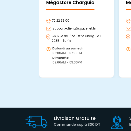
Mégastore Charguia
M
70 22 33 00
support-client@spacenet.tn
56, Rue de L'industrie Charguia I
2035 - Tunis
Du lundi au samedi
08:00AM - 07:00PM
Dimanche
09:00AM - 03:00PM
Livraison Gratuite
Commande sup à 300 DT