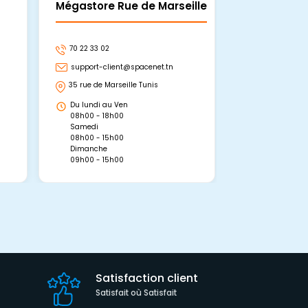
Mégastore Rue de Marseille
Mégastore
70 22 33 02
70 22 33 06
support-client@spacenet.tn
support-clie
35 rue de Marseille Tunis
Avenue Abou 
Hammamet, 
Du lundi au Ven
Du lundi au 
08h00 - 18h00
08h00 - 19h0
Samedi
Dimanche
08h00 - 15h00
09h00 - 15h0
Dimanche
09h00 - 15h00
Satisfaction client
Satisfait où Satisfait