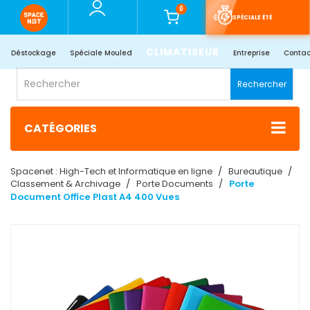
0
SPÉCIALE ÉTÉ
CLIMATISEUR
Déstockage
Spéciale Mouled
Entreprise
Contac
Rechercher
CATÉGORIES
Spacenet : High-Tech et Informatique en ligne
Bureautique
Classement & Archivage
Porte Documents
Porte
Document Office Plast A4 400 Vues