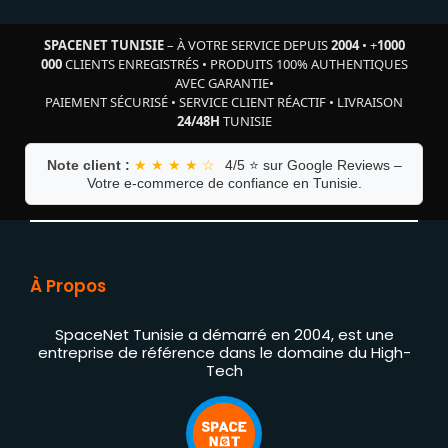
SPACENET TUNISIE
– À VOTRE SERVICE DEPUIS
2004
•
+
1000
000
CLIENTS ENREGISTRÉS
•
PRODUITS 100% AUTHENTIQUES
AVEC GARANTIE
•
PAIEMENT SÉCURISÉ
•
SERVICE CLIENT RÉACTIF
•
LIVRAISON
24/48H
TUNISIE
Note client :
★ ★ ★ ★ ☆
4/5 ⭐ sur Google Reviews –
Votre e-commerce de confiance en Tunisie.
À Propos
SpaceNet Tunisie a démarré en 2004, est une
entreprise de référence dans le domaine du High-
Tech