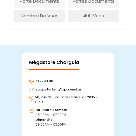
Porte Documents
Portes Documents
Nombre De Vues
400 Vues
Mégastore Charguia
Mag
70 22 33 00
7
support-client@spacenet.tn
s
56, Rue de L'industrie Charguia I 2035 -
25
Tunis
Tu
Du lundi au samedi
D
08:00AM - 07:00PM
0
Dimanche
D
09:00AM - 03:00PM
0