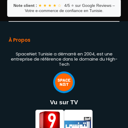
Note client :
★ ★ ★ ★ ☆
4/5 ⭐ sur Google Reviews –
Votre e-commerce de confiance en Tunisie.
À Propos
SpaceNet Tunisie a démarré en 2004, est une
entreprise de référence dans le domaine du High-
Tech
Vu sur TV