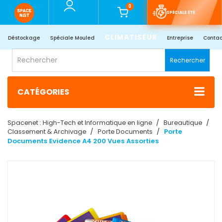
0
SPÉCIALE ÉTÉ
CLIMATISEUR
Déstockage
Spéciale Mouled
Entreprise
Contac
Rechercher
CATÉGORIES
Spacenet : High-Tech et Informatique en ligne
Bureautique
Classement & Archivage
Porte Documents
Porte
Documents Evidence A4 200 Vues Assorties