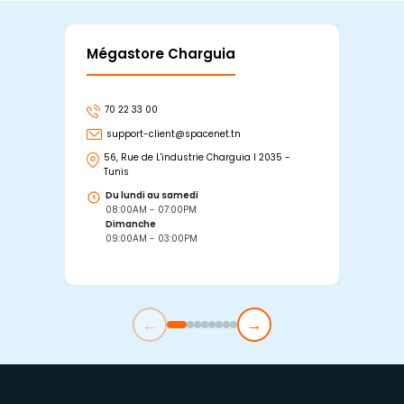
Mégastore Charguia
Mag
70 22 33 00
7
support-client@spacenet.tn
s
56, Rue de L'industrie Charguia I 2035 -
25
Tunis
Tu
Du lundi au samedi
D
08:00AM - 07:00PM
0
Dimanche
D
09:00AM - 03:00PM
0
←
→