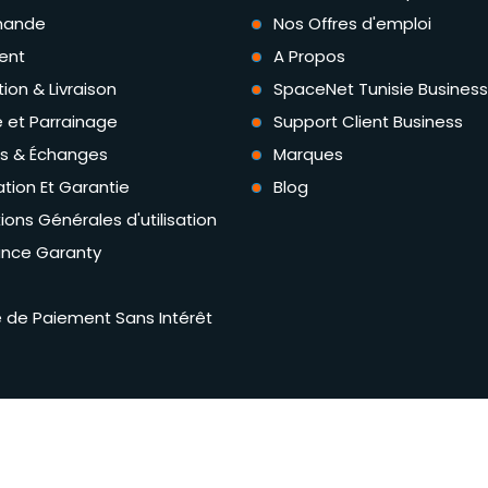
ande
Nos Offres d'emploi
ent
A Propos
tion & Livraison
SpaceNet Tunisie Business
té et Parrainage
Support Client Business
rs & Échanges
Marques
tion Et Garantie
Blog
ions Générales d'utilisation
ance Garanty
té de Paiement Sans Intérêt