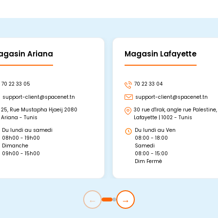
agasin Ariana
Magasin Lafayette
70 22 33 05
70 22 33 04
support-client@spacenet.tn
support-client@spacenet.tn
25, Rue Mustapha Hjaeij 2080
30 rue d'Irak, angle rue Palestine,
Ariana - Tunis
Lafayette | 1002 - Tunis
Du lundi au samedi
Du lundi au Ven
08h00 - 19h00
08:00 - 18:00
Dimanche
Samedi
09h00 - 15h00
08:00 - 15:00
Dim Fermé
←
→