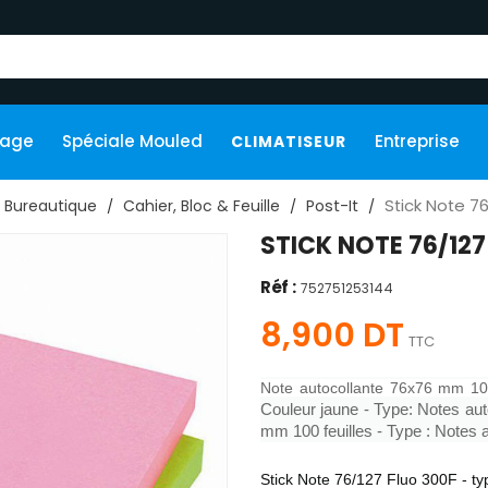
kage
Spéciale Mouled
Entreprise
CLIMATISEUR
Stick Note 7
Bureautique
Cahier, Bloc & Feuille
Post-It
STICK NOTE 76/127
Réf :
752751253144
8,900 DT
TTC
Note autocollante 76x76 mm 100
Couleur jaune - Type: Notes a
mm 100 feuilles - Type : Notes 
Stick Note 76/127 Fluo 300F - typ