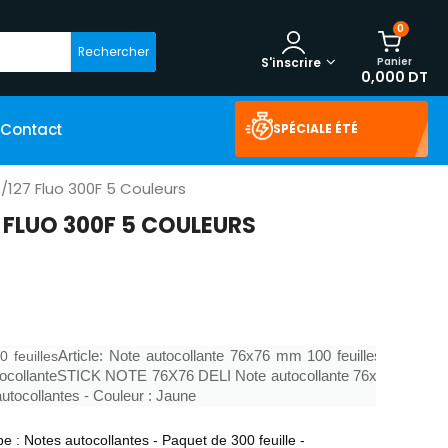
0
Rechercher
Panier
S'inscrire
0,000 DT
Contact
SPÉCIALE ÉTÉ
6/127 Fluo 300F 5 Couleurs
 FLUO 300F 5 COULEURS
Article: Note autocollante 76x76 mm 100 feuilles
-
 feuilles
utocollanteSTICK NOTE 76X76 DELI Note autocollante 76x76
autocollantes - Couleur : Jaune
e : Notes autocollantes - Paquet de 300 feuille -