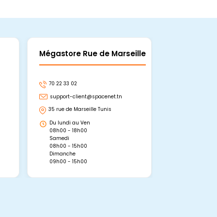
Mégastore Rue de Marseille
Mégastore
70 22 33 02
70 22 33 06
support-client@spacenet.tn
support-clie
35 rue de Marseille Tunis
Avenue Abou 
Hammamet, 
Du lundi au Ven
Du lundi au 
08h00 - 18h00
08h00 - 19h0
Samedi
Dimanche
08h00 - 15h00
09h00 - 15h0
Dimanche
09h00 - 15h00