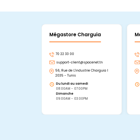
Mégastore Charguia
M
70 22 33 00
support-client@spacenet.tn
56, Rue de L'industrie Charguia I
2035 - Tunis
Du lundi au samedi
08:00AM - 07:00PM
Dimanche
09:00AM - 03:00PM