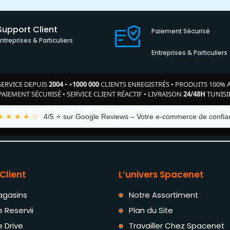
Support Client
Paiement Sécurisé
Entreprises & Particuliers
Entreprises & Particuliers
SERVICE DEPUIS
2004
•
+
1000 000
CLIENTS ENREGISTRÉS
•
PRODUITS 100% 
PAIEMENT SÉCURISÉ
•
SERVICE CLIENT RÉACTIF
•
LIVRAISON
24/48H
TUNISI
★ ★ ★ ★ ☆
4/5 ⭐ sur Google Reviews – Votre e-commerce de confian
Client
L’univers Spacenet
agasins
Notre Assortiment
e Reservii
Plan du Site
e Drive
Travailler Chez Spacenet