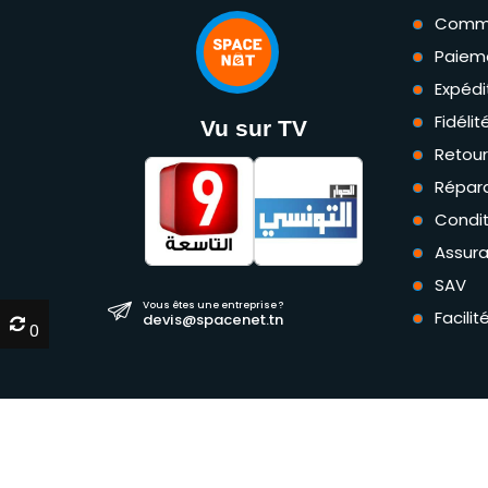
Comm
Paiem
Expédi
Fidéli
Vu sur TV
Retou
Répara
Condit
Assur
SAV
Vous êtes une entreprise ?
Facili
devis@spacenet.tn
0
0