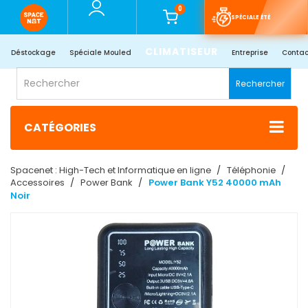
0
SPÉCIALE ÉTÉ
CLIMATISEUR
Déstockage
Spéciale Mouled
Entreprise
Contac
Rechercher
CATÉGORIES
Spacenet : High-Tech et Informatique en ligne
Téléphonie
Accessoires
Power Bank
Power Bank Y52 40000 mAh
Noir