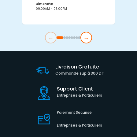
Dimanche
D
09:00AM - 03:00PM
0
←
→
Livraison Gratuite
Commande sup à 300 DT
Support Client
Entreprises & Particuliers
Paiement Sécurisé
Entreprises & Particuliers