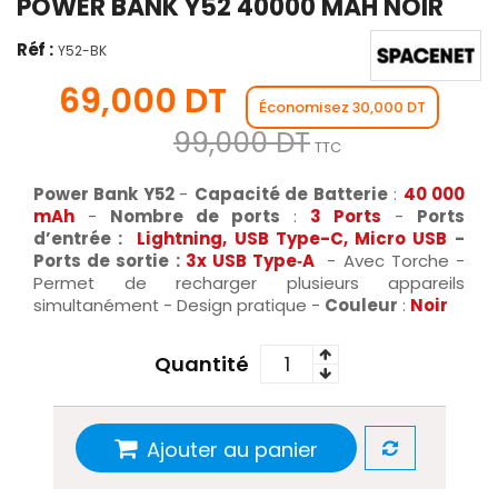
POWER BANK Y52 40000 MAH NOIR
Réf :
Y52-BK
69,000 DT
Économisez 30,000 DT
99,000 DT
TTC
Power Bank Y52
-
Capacité de Batterie
:
40 000
mAh
-
Nombre de ports
:
3 Ports
-
Ports
d’entrée :
Lightning, USB Type-C, Micro USB
-
Ports de sortie :
3x USB Type‑A
- Avec Torche -
Permet de recharger plusieurs appareils
simultanément - Design pratique -
Couleur
:
Noir
Quantité
Ajouter au panier