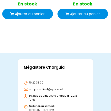
En stock
En stock
Ajouter au panier
Ajouter au panier
Mégastore Charguia
Mag
70 22 33 00
7
support-client@spacenet.tn
s
56, Rue de L'industrie Charguia I 2035 -
25
Tunis
Tu
Du lundi au samedi
D
08:00AM - 07:00PM
0