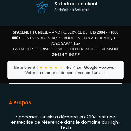
Satisfaction client
Satisfait où Satisfait
SPACENET TUNISIE
– À VOTRE SERVICE DEPUIS
2004
•
+
1000
000
CLIENTS ENREGISTRÉS
•
PRODUITS 100% AUTHENTIQUES
AVEC GARANTIE
•
PAIEMENT SÉCURISÉ
•
SERVICE CLIENT RÉACTIF
•
LIVRAISON
24/48H
TUNISIE
Note client :
★ ★ ★ ★ ☆
4/5 ⭐ sur Google Reviews –
Votre e-commerce de confiance en Tunisie.
À Propos
SpaceNet Tunisie a démarré en 2004, est une
entreprise de référence dans le domaine du High-
Tech