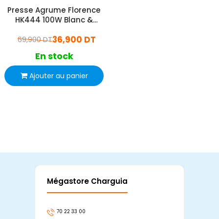
Presse Agrume Florence
HK444 100W Blanc &
Jaune
36,900 DT
69,900 DT
En stock
Ajouter au panier
Mégastore Charguia
Mag
70 22 33 00
7