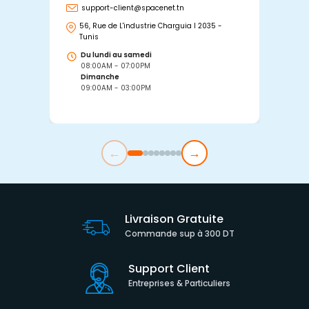
support-client@spacenet.tn
s
56, Rue de L'industrie Charguia I 2035 -
25
Tunis
Tu
Du lundi au samedi
D
08:00AM - 07:00PM
0
Dimanche
D
09:00AM - 03:00PM
0
←
→
Livraison Gratuite
Commande sup à 300 DT
Support Client
Entreprises & Particuliers