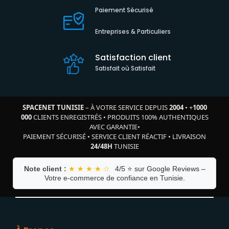
Paiement Sécurisé
Entreprises & Particuliers
Satisfaction client
Satisfait où Satisfait
SPACENET TUNISIE
– À VOTRE SERVICE DEPUIS
2004
•
+
1000
000
CLIENTS ENREGISTRÉS
•
PRODUITS 100% AUTHENTIQUES
AVEC GARANTIE
•
PAIEMENT SÉCURISÉ
•
SERVICE CLIENT RÉACTIF
•
LIVRAISON
24/48H
TUNISIE
Note client :
★ ★ ★ ★ ☆
4/5 ⭐ sur Google Reviews –
Votre e-commerce de confiance en Tunisie.