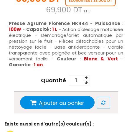
Économisez 33,000 DT
69,900 DT
TTC
Presse Agrume Florence HK444
-
Puissance
:
100W
-
Capacité :
1 L
- Action d'alésage motorisée
électrique - Démarrage/arrêt automatique par
pression sur le fruit - Pièces détachables pour un
nettoyage facile - Base antidérapante - Carafe
transparente avec poignée et bec verseur pour un
versement facile -
Couleur
:
Blanc & Vert
-
Garantie
:
1 an
Quantité
Ajouter au panier
Existe aussi en d'autre(s) couleur(s) :