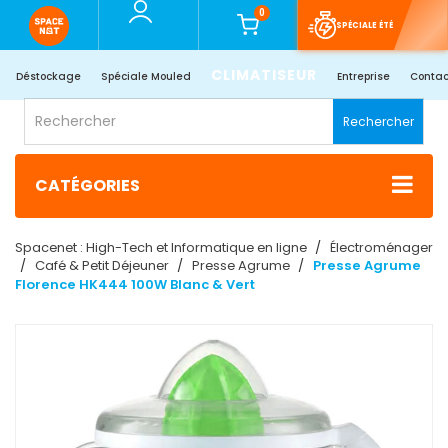
0
SPÉCIALE ÉTÉ
CLIMATISEUR
Déstockage
Spéciale Mouled
Entreprise
Contac
Rechercher
CATÉGORIES
Spacenet : High-Tech et Informatique en ligne
Électroménager
Café & Petit Déjeuner
Presse Agrume
Presse Agrume
Florence HK444 100W Blanc & Vert