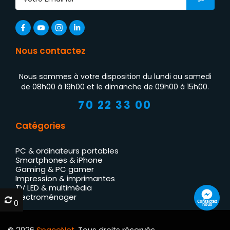
Nous contactez
Nous sommes à votre disposition du lundi au samedi
de 08h00 à 19h00 et le dimanche de 09h00 à 15h00.
70 22 33 00
Catégories
PC & ordinateurs portables
Smartphones & iPhone
Gaming & PC gamer
Impression & imprimantes
TV LED & multimédia
Électroménager
0
0
Contactez
nous
© 2026
SpaceNet
. Tous droits réservés.