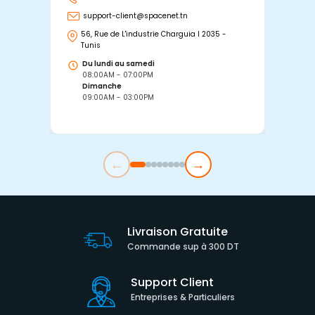
support-client@spacenet.tn
s
56, Rue de L'industrie Charguia I 2035 -
25
Tunis
Tu
Du lundi au samedi
D
08:00AM - 07:00PM
0
Dimanche
D
09:00AM - 03:00PM
0
←
→
Livraison Gratuite
Commande sup à 300 DT
Support Client
Entreprises & Particuliers