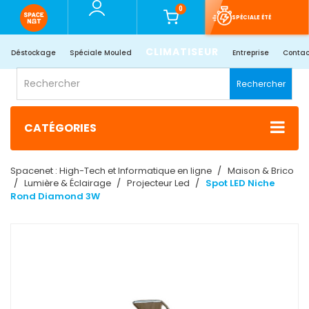
0
SPÉCIALE ÉTÉ
CLIMATISEUR
Déstockage
Spéciale Mouled
Entreprise
Contac
Rechercher
CATÉGORIES
Spacenet : High-Tech et Informatique en ligne
Maison & Brico
Lumière & Éclairage
Projecteur Led
Spot LED Niche
Rond Diamond 3W