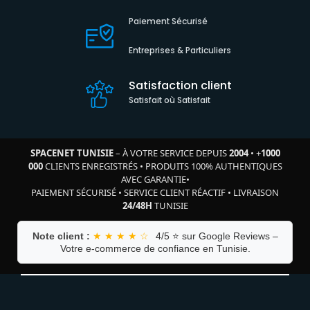
Paiement Sécurisé
Entreprises & Particuliers
Satisfaction client
Satisfait où Satisfait
SPACENET TUNISIE
– À VOTRE SERVICE DEPUIS
2004
•
+
1000
000
CLIENTS ENREGISTRÉS
•
PRODUITS 100% AUTHENTIQUES
AVEC GARANTIE
•
PAIEMENT SÉCURISÉ
•
SERVICE CLIENT RÉACTIF
•
LIVRAISON
24/48H
TUNISIE
Note client :
★ ★ ★ ★ ☆
4/5 ⭐ sur Google Reviews –
Votre e-commerce de confiance en Tunisie.