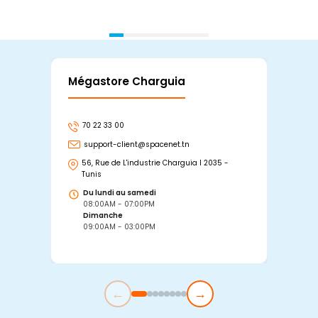
Mégastore Charguia
Mag
70 22 33 00
7
support-client@spacenet.tn
s
56, Rue de L'industrie Charguia I 2035 -
25
Tunis
Tu
Du lundi au samedi
D
08:00AM - 07:00PM
0
Dimanche
D
09:00AM - 03:00PM
0
←
→