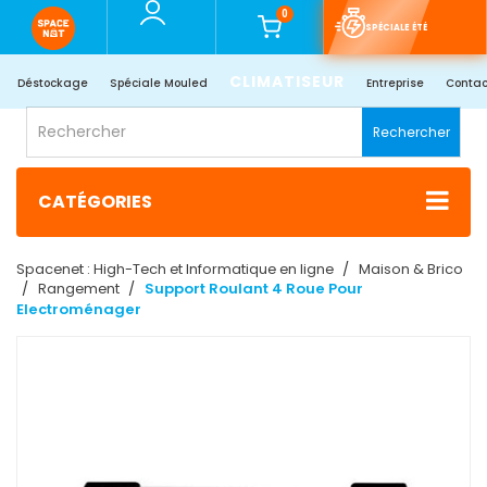
0
SPÉCIALE ÉTÉ
CLIMATISEUR
Déstockage
Spéciale Mouled
Entreprise
Contac
Rechercher
CATÉGORIES
Spacenet : High-Tech et Informatique en ligne
Maison & Brico
Rangement
Support Roulant 4 Roue Pour
Electroménager