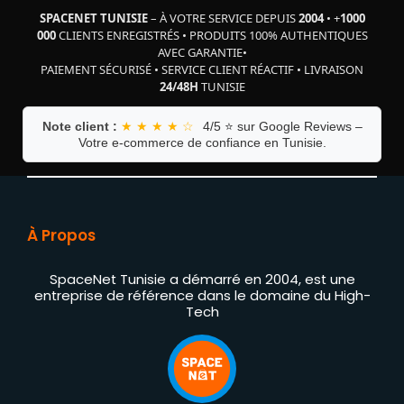
SPACENET TUNISIE
– À VOTRE SERVICE DEPUIS
2004
•
+
1000
000
CLIENTS ENREGISTRÉS
•
PRODUITS 100% AUTHENTIQUES
AVEC GARANTIE
•
PAIEMENT SÉCURISÉ
•
SERVICE CLIENT RÉACTIF
•
LIVRAISON
24/48H
TUNISIE
Note client :
★ ★ ★ ★ ☆
4/5 ⭐ sur Google Reviews –
Votre e-commerce de confiance en Tunisie.
À Propos
SpaceNet Tunisie a démarré en 2004, est une
entreprise de référence dans le domaine du High-
Tech