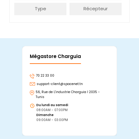
Type
Récepteur
Mégastore Charguia
Mag
70 22 33 00
7
support-client@spacenet.tn
s
56, Rue de L'industrie Charguia I 2035 -
25
Tunis
Tu
Du lundi au samedi
D
08:00AM - 07:00PM
0
Dimanche
D
09:00AM - 03:00PM
0