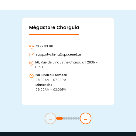
Mégastore Charguia
Mag
70 22 33 00
7
support-client@spacenet.tn
s
56, Rue de L'industrie Charguia I 2035 -
25
Tunis
Tu
Du lundi au samedi
D
08:00AM - 07:00PM
0
Dimanche
D
09:00AM - 03:00PM
0
←
→