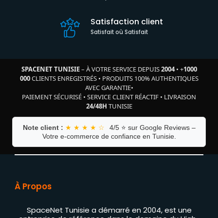
Satisfaction client
Satisfait où Satisfait
SPACENET TUNISIE
– À VOTRE SERVICE DEPUIS
2004
•
+
1000
000
CLIENTS ENREGISTRÉS
•
PRODUITS 100% AUTHENTIQUES
AVEC GARANTIE
•
PAIEMENT SÉCURISÉ
•
SERVICE CLIENT RÉACTIF
•
LIVRAISON
24/48H
TUNISIE
Note client :
★ ★ ★ ★ ☆
4/5 ⭐ sur Google Reviews –
Votre e-commerce de confiance en Tunisie.
À Propos
SpaceNet Tunisie a démarré en 2004, est une