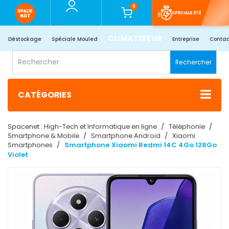
0
SPÉCIALE ÉTÉ
CLIMATISEUR
Déstockage
Spéciale Mouled
Entreprise
Contac
Rechercher
CATÉGORIES
Spacenet : High-Tech et Informatique en ligne
Téléphonie
Smartphone & Mobile
Smartphone Android
Xiaomi
Smartphones
Smartphone Xiaomi Redmi 14C 4Go 128Go
Violet