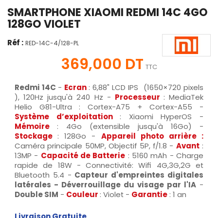
SMARTPHONE XIAOMI REDMI 14C 4GO
128GO VIOLET
Réf :
RED-14C-4/128-PL
369,000 DT
TTC
Redmi 14C
-
Ecran
: 6,88" LCD IPS (1650×720 pixels
), 120Hz jusqu'à 240 Hz -
Processeur
: MediaTek
Helio G81-Ultra : Cortex-A75 + Cortex-A55 -
Système d’exploitation
: Xiaomi HyperOS -
Mémoire
: 4Go (extensible jusqu'à 16Go) -
Stockage
: 128Go -
Appareil photo arrière :
Caméra principale 50MP, Objectif 5P, f/1.8 -
Avant
:
13MP -
Capacité de Batterie
: 5160 mAh - Charge
rapide de 18W - Connectivité: Wifi 4G,3G,2G et
Bluetooth 5.4 -
Capteur d'empreintes digitales
latérales - Déverrouillage du visage par l'IA
-
Double SIM
-
Couleur
: Violet -
Garantie
: 1 an
Livraison Gratuite