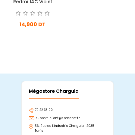
Redmi 14C Violet
14,900 DT
En stock
Ajouter Au Panier
Mégastore Charguia
Mag
70 22 33 00
7
support-client@spacenet.tn
s
56, Rue de L'industrie Charguia I 2035 -
25
Tunis
Tu