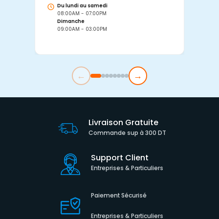
Du lundi au samedi
D
08:00AM - 07:00PM
0
Dimanche
D
09:00AM - 03:00PM
0
←
→
Livraison Gratuite
Commande sup à 300 DT
Support Client
Entreprises & Particuliers
Paiement Sécurisé
Entreprises & Particuliers