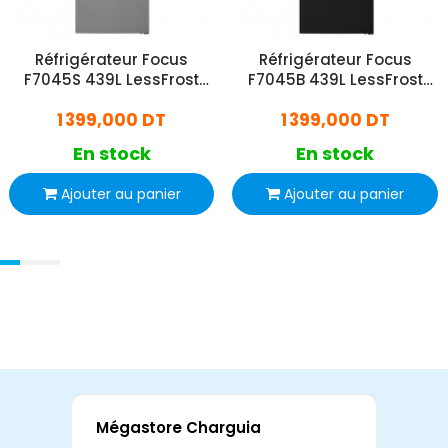
Réfrigérateur Focus
Réfrigérateur Focus
F7045S 439L LessFrost
F7045B 439L LessFrost
Silver
Dark Silver
1 399,000 DT
1 399,000 DT
En stock
En stock
Ajouter au panier
Ajouter au panier
Mégastore Charguia
Mag