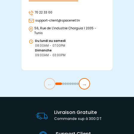
70 22 33 00
7
support-client@spacenet.tn
s
56, Rue de L'industrie Charguia I 2035 -
25
Tunis
Tu
Du lundi au samedi
D
08:00AM - 07:00PM
0
Dimanche
D
09:00AM - 03:00PM
0
←
→
Livraison Gratuite
Commande sup à 300 DT
Support Client