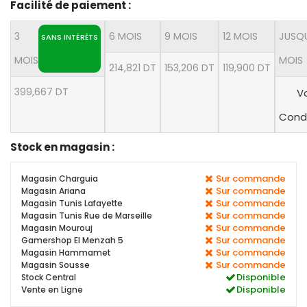
Facilité de paiement :
3
6 MOIS
9 MOIS
12 MOIS
JUSQU
SANS INTÉRÊTS
MOIS
MOIS
214,821 DT
153,206 DT
119,900 DT
399,667 DT
Vo
Condi
Stock en magasin :
Sur commande
Magasin Charguia
Sur commande
Magasin Ariana
Sur commande
Magasin Tunis Lafayette
Sur commande
Magasin Tunis Rue de Marseille
Sur commande
Magasin Mourouj
Sur commande
Gamershop El Menzah 5
Sur commande
Magasin Hammamet
Sur commande
Magasin Sousse
Disponible
Stock Central
Disponible
Vente en Ligne