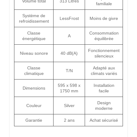
Volume total
313 Litres
familiale
Système de
LessFrost
Moins de givre
refroidissement
Classe
Consommation
A
énergétique
équilibrée
Fonctionnement
Niveau sonore
40 dB(A)
silencieux
Classe
Adapté aux
T/N
climatique
climats variés
595 x 598 x
Installation
Dimensions
1750 mm
facile
Design
Couleur
Silver
moderne
Garantie
2 ans
Achat sécurisé