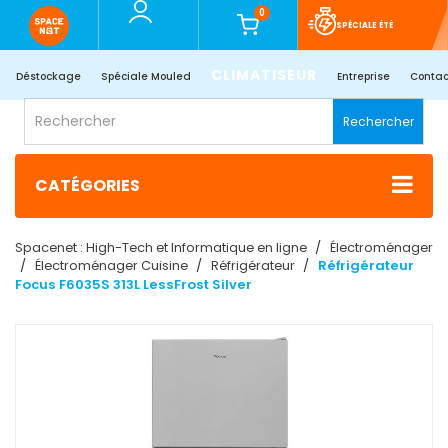
0
SPÉCIALE ÉTÉ
CLIMATISEUR
Déstockage
Spéciale Mouled
Entreprise
Contac
Rechercher
CATÉGORIES
Spacenet : High-Tech et Informatique en ligne
Électroménager
Électroménager Cuisine
Réfrigérateur
Réfrigérateur
Focus F6035S 313L LessFrost Silver