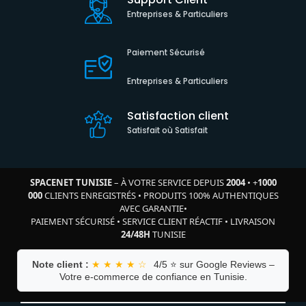
Entreprises & Particuliers
Paiement Sécurisé
Entreprises & Particuliers
Satisfaction client
Satisfait où Satisfait
SPACENET TUNISIE
– À VOTRE SERVICE DEPUIS
2004
•
+
1000
000
CLIENTS ENREGISTRÉS
•
PRODUITS 100% AUTHENTIQUES
AVEC GARANTIE
•
PAIEMENT SÉCURISÉ
•
SERVICE CLIENT RÉACTIF
•
LIVRAISON
24/48H
TUNISIE
Note client :
★ ★ ★ ★ ☆
4/5 ⭐ sur Google Reviews –
Votre e-commerce de confiance en Tunisie.