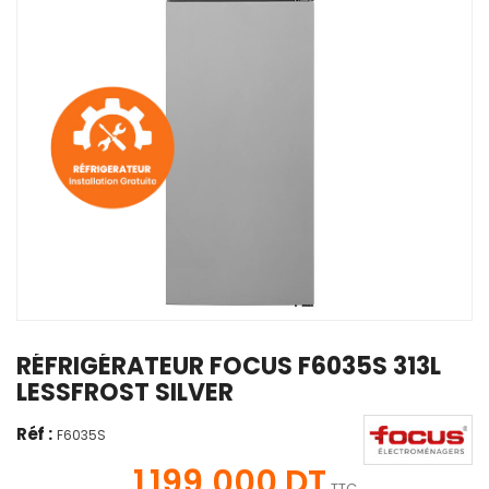
RÉFRIGÉRATEUR FOCUS F6035S 313L
LESSFROST SILVER
Réf :
F6035S
1 199,000 DT
TTC