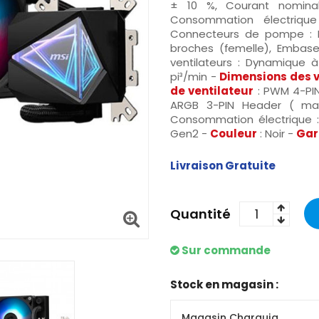
± 10 %, Courant nomina
Consommation électriq
Connecteurs de pompe :
broches (femelle), Embas
ventilateurs : Dynamique à 
pi³/min -
Dimensions des v
de ventilateur
: PWM 4-PIN
ARGB 3-PIN Header ( ma
Consommation électrique 
Gen2 -
Couleur
: Noir -
Gar
Livraison Gratuite
Quantité
Sur commande
Stock en magasin :
Magasin Charguia