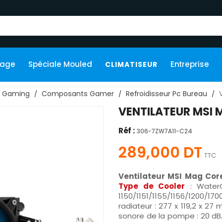
kage
Spéciale Mouled
Entreprise
CLIMATISEUR
Gaming
Composants Gamer
Refroidisseur Pc Bureau
VENTILATEUR MSI 
Réf :
306-7ZW7A11-C24
289,000 DT
TTC
Ventilateur MSI Mag Cor
Type de Cooler
: Water
1150/1151/1155/1156/1200
radiateur : 277 x 119,2 x 27
sonore de la pompe : 20 dB