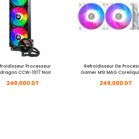
froidisseur Processeur
Refroidisseur De Proces
dragon CCW-1017 Noir
Gamer MSI MAG Coreliqui
240 Blanc
249,000 DT
249,000 DT
En stock
En stock
Ajouter Au Panier
Ajouter Au Panier