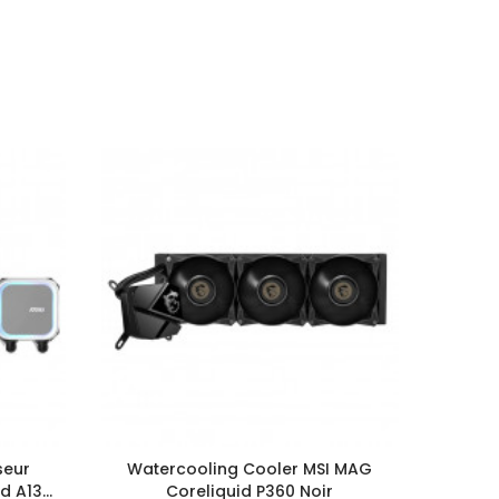
seur
Watercooling Cooler MSI MAG
Vent
d A13
Coreliquid P360 Noir
240