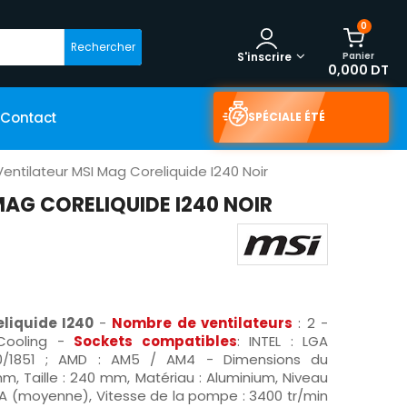
0
Rechercher
Panier
S'inscrire
0,000 DT
Contact
SPÉCIALE ÉTÉ
Ventilateur MSI Mag Coreliquide I240 Noir
MAG CORELIQUIDE I240 NOIR
eliquide I240
-
Nombre de ventilateurs
: 2 -
Cooling -
Sockets compatibles
: INTEL : LGA
/1700/1851 ; AMD : AM5 / AM4 - Dimensions du
 mm, Taille : 240 mm, Matériau : Aluminium, Niveau
A (moyenne), Vitesse de la pompe : 3400 tr/min