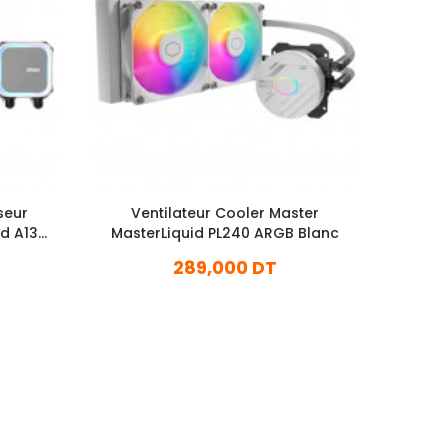
seur
Ventilateur Cooler Master
Ve
d A13
MasterLiquid PL240 ARGB Blanc
Mas
289,000 DT
28
En stock
Ajouter Au Panier