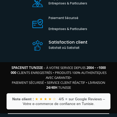
Entreprises & Particuliers
Paiement Sécurisé
Entreprises & Particuliers
Satisfaction client
Satisfait où Satisfait
SPACENET TUNISIE
– À VOTRE SERVICE DEPUIS
2004
•
+
1000
000
CLIENTS ENREGISTRÉS
•
PRODUITS 100% AUTHENTIQUES
AVEC GARANTIE
•
PAIEMENT SÉCURISÉ
•
SERVICE CLIENT RÉACTIF
•
LIVRAISON
24/48H
TUNISIE
Note client :
★ ★ ★ ★ ☆
4/5 ⭐ sur Google Reviews –
Votre e-commerce de confiance en Tunisie.