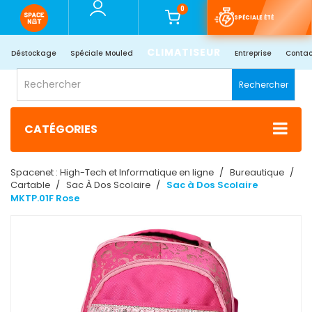
0
SPÉCIALE ÉTÉ
CLIMATISEUR
Déstockage
Spéciale Mouled
Entreprise
Contac
Rechercher
CATÉGORIES
Spacenet : High-Tech et Informatique en ligne
Bureautique
Cartable
Sac À Dos Scolaire
Sac à Dos Scolaire
MKTP.01F Rose