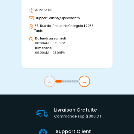
70 22 33 00
7
support-client@spacenet.tn
s
56, Rue de L'industrie Charguia I 2035 -
25
Tunis
Tu
Du lundi au samedi
D
08:00AM - 07:00PM
0
Dimanche
D
09:00AM - 03:00PM
0
←
→
Livraison Gratuite
Commande sup à 300 DT
Support Client