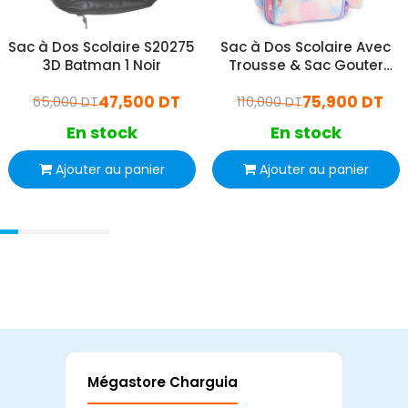
Sac à Dos Scolaire S20275
Sac à Dos Scolaire Avec
3D Batman 1 Noir
Trousse & Sac Gouter
P202691 Rose
47,500 DT
75,900 DT
65,000 DT
110,000 DT
En stock
En stock
Ajouter au panier
Ajouter au panier
Mégastore Charguia
Mag