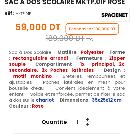
SAC À DOS SCOLAIRE MKTP.01F ROSE
Réf :
MKTP.01F
59,000 DT
Économisez 130,000 DT
189,000 DT
TTC
Sac à Dos Scolaire -
Matière
:
Polyester
-
Forme
:
rectangulaire
arrondi
-
Fermeture
:
Zipper
souple
-
Compartiment
:
1x principal, 2x
secondaire, 2x Poches latérales
-
Design
:
motif
monkino
- Bretelles rembourrées et
ajustables - Poches latérales en mesh pour
bouteille d’eau - Convient idéalement à votre
enfant - Solide et renforcée, permet de fixer le sac
à dos sur le
chariot
-
Dimensions
:
35x25x12
cm
-
Couleur
:
Rose
Quantité