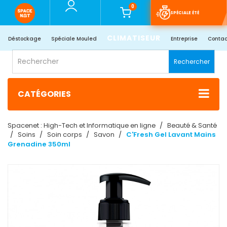
0
SPÉCIALE ÉTÉ
CLIMATISEUR
Déstockage
Spéciale Mouled
Entreprise
Contac
Rechercher
CATÉGORIES
Spacenet : High-Tech et Informatique en ligne
Beauté & Santé
Soins
Soin corps
Savon
C'Fresh Gel Lavant Mains
Grenadine 350ml