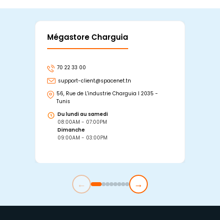
Mégastore Charguia
Mag
70 22 33 00
7
support-client@spacenet.tn
s
56, Rue de L'industrie Charguia I 2035 -
25
Tunis
Tu
Du lundi au samedi
D
08:00AM - 07:00PM
0
Dimanche
D
09:00AM - 03:00PM
0
←
→