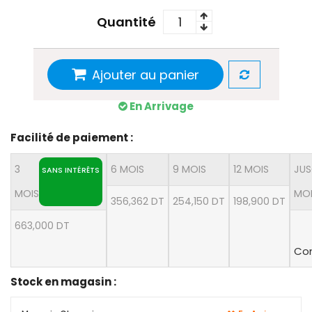
Quantité
Ajouter au panier
En Arrivage
Facilité de paiement :
3
6 MOIS
9 MOIS
12 MOIS
JUS
SANS INTÉRÊTS
MOIS
MO
356,362 DT
254,150 DT
198,900 DT
663,000 DT
Con
Stock en magasin :