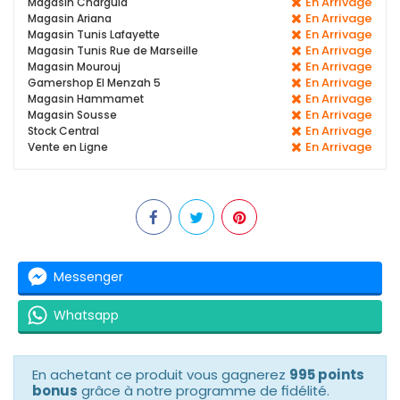
En Arrivage
Magasin Charguia
En Arrivage
Magasin Ariana
En Arrivage
Magasin Tunis Lafayette
En Arrivage
Magasin Tunis Rue de Marseille
En Arrivage
Magasin Mourouj
En Arrivage
Gamershop El Menzah 5
En Arrivage
Magasin Hammamet
En Arrivage
Magasin Sousse
En Arrivage
Stock Central
En Arrivage
Vente en Ligne
Messenger
Whatsapp
En achetant ce produit vous gagnerez
995 points
bonus
grâce à notre programme de fidélité.