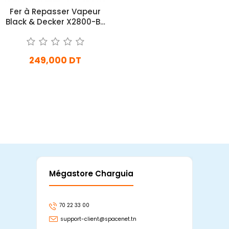
Fer à Repasser Vapeur
Black & Decker X2800-B5
2800W Bleu
249,000 DT
En Arrivage
Ajouter Au Panier
Mégastore Charguia
Mag
70 22 33 00
7
support-client@spacenet.tn
s