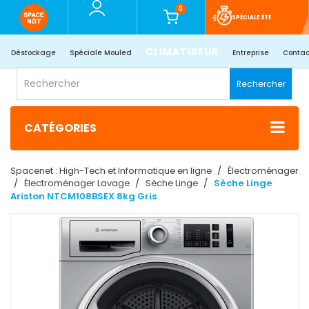
0
SPÉCIALE ÉTÉ
CLIMATISEUR
Déstockage
Spéciale Mouled
Entreprise
Contac
Rechercher
CATÉGORIES
Spacenet : High-Tech et Informatique en ligne
Électroménager
Électroménager Lavage
Sèche Linge
Sèche Linge
Ariston NTCM108BSEX 8kg Gris