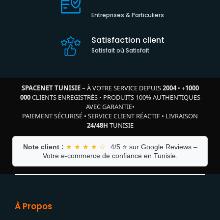
Entreprises & Particuliers
Satisfaction client
Satisfait où Satisfait
SPACENET TUNISIE
– À VOTRE SERVICE DEPUIS
2004
•
+
1000
000
CLIENTS ENREGISTRÉS
•
PRODUITS 100% AUTHENTIQUES
AVEC GARANTIE
•
PAIEMENT SÉCURISÉ
•
SERVICE CLIENT RÉACTIF
•
LIVRAISON
24/48H
TUNISIE
Note client :
★ ★ ★ ★ ☆
4/5 ⭐ sur Google Reviews –
Votre e-commerce de confiance en Tunisie.
À Propos