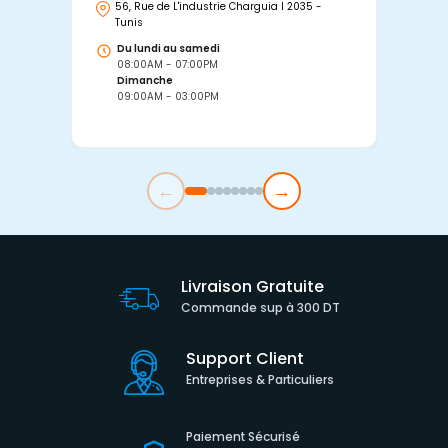
56, Rue de L'industrie Charguia I 2035 -
25
Tunis
Tu
Du lundi au samedi
D
08:00AM - 07:00PM
0
Dimanche
D
09:00AM - 03:00PM
0
←
→
Livraison Gratuite
Commande sup à 300 DT
Support Client
Entreprises & Particuliers
Paiement Sécurisé