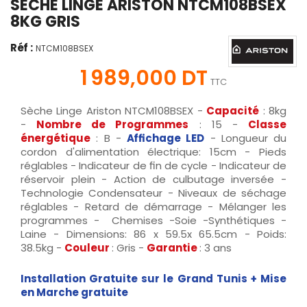
SÈCHE LINGE ARISTON NTCM108BSEX
8KG GRIS
Réf :
NTCM108BSEX
1 989,000 DT
TTC
Sèche Linge Ariston NTCM108BSEX -
Capacité
: 8kg
-
Nombre de Programmes
: 15 -
Classe
énergétique
: B -
Affichage LED
- Longueur du
cordon d'alimentation électrique: 15cm - Pieds
réglables - Indicateur de fin de cycle - Indicateur de
réservoir plein - Action de culbutage inversée -
Technologie Condensateur - Niveaux de séchage
réglables - Retard de démarrage - Mélanger les
programmes - Chemises -Soie -Synthétiques -
Laine - Dimensions: 86 x 59.5x 65.5cm - Poids:
38.5kg -
Couleur
: Gris -
Garantie
: 3 ans
Installation Gratuite sur le Grand Tunis
+ Mise
en Marche gratuite