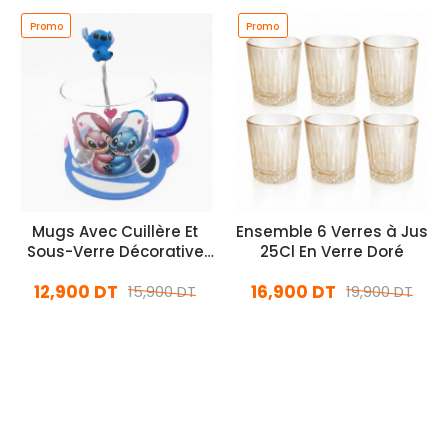
Promo
Promo
Mugs Avec Cuillère Et
Ensemble 6 Verres à Jus
Sous-Verre Décorative
25Cl En Verre Doré
Stitch Bleu En Verre
12,900 DT
16,900 DT
15,900 DT
19,900 DT
En stock
En stock
Ajouter Au Panier
Ajouter Au Panier