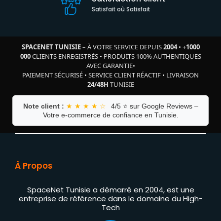
Satisfait où Satisfait
SPACENET TUNISIE
– À VOTRE SERVICE DEPUIS
2004
•
+
1000
000
CLIENTS ENREGISTRÉS
•
PRODUITS 100% AUTHENTIQUES
AVEC GARANTIE
•
PAIEMENT SÉCURISÉ
•
SERVICE CLIENT RÉACTIF
•
LIVRAISON
24/48H
TUNISIE
Note client :
★ ★ ★ ★ ☆
4/5 ⭐ sur Google Reviews –
Votre e-commerce de confiance en Tunisie.
À Propos
SpaceNet Tunisie a démarré en 2004, est une
entreprise de référence dans le domaine du High-
Tech