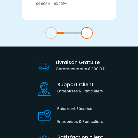
09:00AM - 03:00PM
0
←
→
Livraison Gratuite
Commande sup à 300 DT
Support Client
Entreprises & Particuliers
Paiement Sécurisé
Entreprises & Particuliers
Satisfaction client