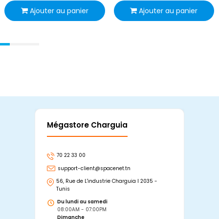
Ajouter au panier
Ajouter au panier
Mégastore Charguia
Mag
70 22 33 00
7
support-client@spacenet.tn
s
56, Rue de L'industrie Charguia I 2035 -
25
Tunis
Tu
Du lundi au samedi
D
08:00AM - 07:00PM
0
Dimanche
D