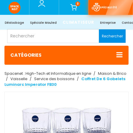
0
SPÉCIALE ÉTÉ
CLIMATISEUR
Déstockage
Spéciale Mouled
Entreprise
Contac
Rechercher
CATÉGORIES
Spacenet : High-Tech et Informatique en ligne
Maison & Brico
Vaisselle
Service des boissons
Coffret De 6 Gobelets
Luminarc Imperator FB30