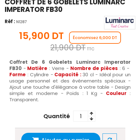
COFFRET DE 6 GOBELETS LUMINARC
IMPERATOR FB30
Réf :
N1287
15,900 DT
Économisez 6,000 DT
21,900 DT
TTC
Coffret De 6 Gobelets Luminarc Imperator
FB30
-
Matière
: Verre -
Nombre de pièces
: 6 -
Forme
: Cylindre -
Capacité :
30 cl - Idéal pour un
usage personnel et des événements spéciaux -
Ajout une touche d'élégance à votre table - Design
simple et moderne - Poids : 1 Kg -
Couleur
:
Transparent.
Quantité