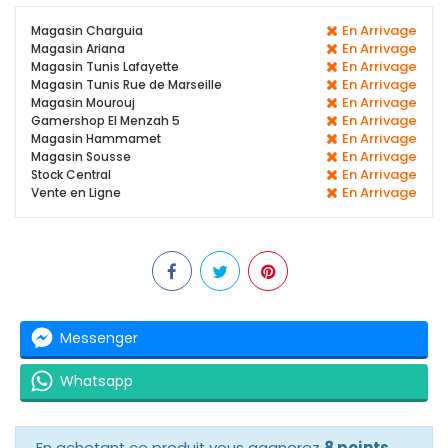
En Arrivage
Magasin Charguia
En Arrivage
Magasin Ariana
En Arrivage
Magasin Tunis Lafayette
En Arrivage
Magasin Tunis Rue de Marseille
En Arrivage
Magasin Mourouj
En Arrivage
Gamershop El Menzah 5
En Arrivage
Magasin Hammamet
En Arrivage
Magasin Sousse
En Arrivage
Stock Central
En Arrivage
Vente en Ligne
Messenger
Whatsapp
En achetant ce produit vous gagnerez
8 points