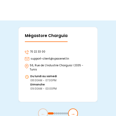
Mégastore Charguia
Mag
70 22 33 00
7
support-client@spacenet.tn
s
56, Rue de L'industrie Charguia I 2035 -
25
Tunis
Tu
Du lundi au samedi
D
08:00AM - 07:00PM
0
Dimanche
D
09:00AM - 03:00PM
0
←
→