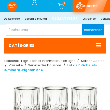
0
SPÉCIALE ÉTÉ
CLIMATISEUR
Déstockage
Spéciale Mouled
Entreprise
Contac
Rechercher
CATÉGORIES
Spacenet : High-Tech et Informatique en ligne
Maison & Brico
Vaisselle
Service des boissons
Lot de 6 Gobelets
Luminarc Brighton 27 Cl