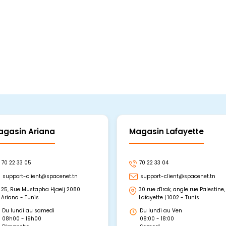
En stock
En stock
Ajouter Au Panier
Ajouter Au Panier
agasin Ariana
Magasin Lafayette
70 22 33 05
70 22 33 04
support-client@spacenet.tn
support-client@spacenet.tn
25, Rue Mustapha Hjaeij 2080
30 rue d'Irak, angle rue Palestine,
Ariana - Tunis
Lafayette | 1002 - Tunis
Du lundi au samedi
Du lundi au Ven
08h00 - 19h00
08:00 - 18:00