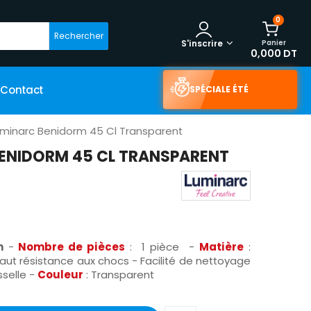
0
Rechercher
Panier
S'inscrire
0,000 DT
Contact
SPÉCIALE ÉTÉ
uminarc Benidorm 45 Cl Transparent
BENIDORM 45 CL TRANSPARENT
m
-
Nombre de pièces
: 1 pièce -
Matière
:
 Haut résistance aux chocs - Facilité de nettoyage
sselle -
Couleur
: Transparent