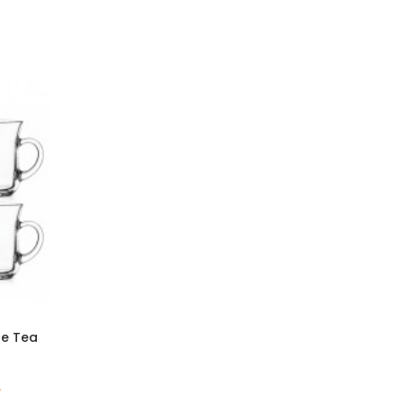
re Tea
T