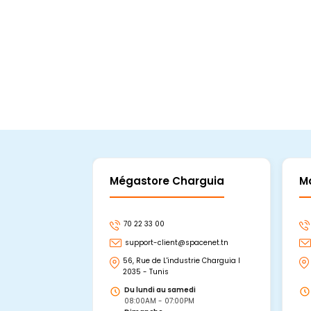
En stock
Ajouter Au Panier
Mégastore Charguia
M
70 22 33 00
support-client@spacenet.tn
56, Rue de L'industrie Charguia I
2035 - Tunis
Du lundi au samedi
08:00AM - 07:00PM