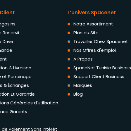
Client
L’univers Spacenet
agasins
Notre Assortiment
e Reservii
Plan du Site
e Drive
Travailler Chez Spacenet
ande
Nos Offres d'emploi
ent
A Propos
tion & Livraison
SpaceNet Tunisie Business
té et Parrainage
Support Client Business
rs & Échanges
Marques
tion Et Garantie
Blog
ions Générales d'utilisation
ance Garanty
té de Paiement Sans Intérêt