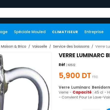
kage
Spéciale Mouled
Entreprise
CLIMATISEUR
Verre L
Maison & Brico
Vaisselle
Service des boissons
VERRE LUMINARC 
Réf :
N1512
5,900 DT
TTC
Verre Luminarc Benidor
Verre -
Capacité
: 45 cl -
- Convient Pour Le Lave-Vai