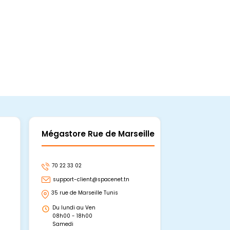
Mégastore Rue de Marseille
Mégastore
70 22 33 02
70 22 33 06
support-client@spacenet.tn
support-clie
35 rue de Marseille Tunis
Avenue Abou 
Hammamet, 
Du lundi au Ven
Du lundi au 
08h00 - 18h00
08h00 - 19h0
Samedi