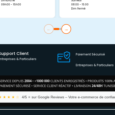
Dimanche
Samedi
09h00 - 15h00
08:00 - 15:00
Dim Fermé
←
→
Support Client
Paiement Sécurisé
Entreprises & Particuliers
Entreprises & Particuliers
SERVICE DEPUIS
2004
•
+
1000 000
CLIENTS ENREGISTRÉS
•
PRODUITS 100% 
PAIEMENT SÉCURISÉ
•
SERVICE CLIENT RÉACTIF
•
LIVRAISON
24/48H
TUNISI
★ ★ ★ ★ ☆
4/5 ⭐ sur Google Reviews – Votre e-commerce de confian