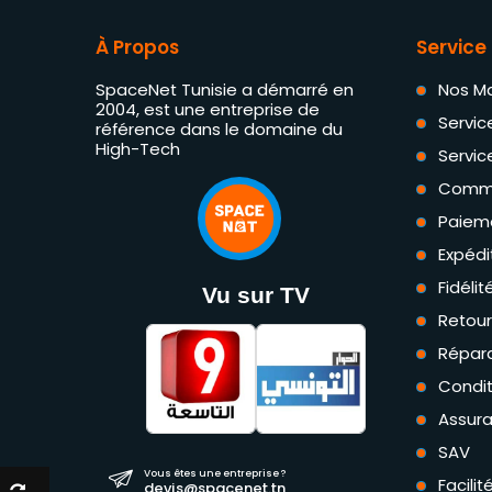
À Propos
Service 
SpaceNet Tunisie a démarré en
Nos M
2004, est une entreprise de
Servic
référence dans le domaine du
High-Tech
Servic
Comm
Paiem
Expédi
Fidéli
Vu sur TV
Retou
Répara
Condit
Assur
SAV
Vous êtes une entreprise ?
Facili
devis@spacenet.tn