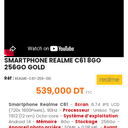
SMARTPHONE REALME C61 8GO
256GO GOLD
Réf :
REALME-C61-256-GD
539,000 DT
TTC
Smartphone Realme C61
-
Ecran
:6.74 IPS LCD
(720x 1600Pixels), 90Hz -
Processeur
: Unisoc Tiger
T612 (12 nm) Octa-core -
Système d’exploitation
:
Android 14 -
Mémoire
: 8Go -
Stockage
: 256Go -
Appareil photo arrière :
50MP + 0,08 MP -
Avant
: