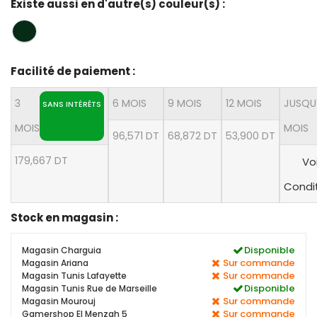
Existe aussi en d'autre(s) couleur(s) :
Facilité de paiement :
3
6 MOIS
9 MOIS
12 MOIS
JUSQU
SANS INTÉRÊTS
MOIS
MOIS
96,571 DT
68,872 DT
53,900 DT
179,667 DT
Voi
Condi
Stock en magasin :
Disponible
Magasin Charguia
Sur commande
Magasin Ariana
Sur commande
Magasin Tunis Lafayette
Disponible
Magasin Tunis Rue de Marseille
Sur commande
Magasin Mourouj
Sur commande
Gamershop El Menzah 5