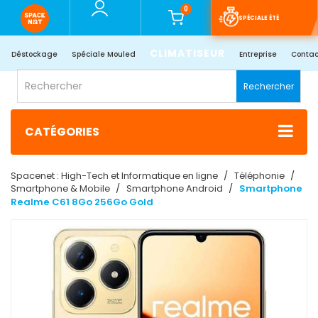
0
SPÉCIALE ÉTÉ
CLIMATISEUR
Déstockage
Spéciale Mouled
Entreprise
Contac
Rechercher
CATÉGORIES
Spacenet : High-Tech et Informatique en ligne
Téléphonie
Smartphone & Mobile
Smartphone Android
Smartphone
Realme C61 8Go 256Go Gold