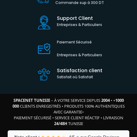
Commande sup à 300 DT
Support Client
Entreprises & Particuliers
Paiement Sécurisé
Entreprises & Particuliers
Satisfaction client
Satisfait où Satisfait
SPACENET TUNISIE
– À VOTRE SERVICE DEPUIS
2004
•
+
1000
000
CLIENTS ENREGISTRÉS
•
PRODUITS 100% AUTHENTIQUES
AVEC GARANTIE
•
PAIEMENT SÉCURISÉ
•
SERVICE CLIENT RÉACTIF
•
LIVRAISON
24/48H
TUNISIE
Note client :
★ ★ ★ ★ ☆
4/5 ⭐ sur Google Reviews –