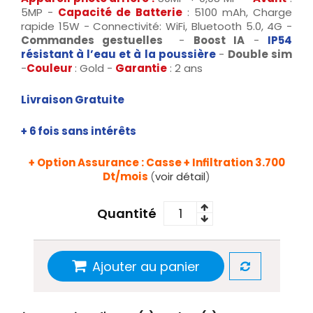
5MP -
Capacité de Batterie
: 5100 mAh, Charge
rapide 15W - Connectivité: WiFi, Bluetooth 5.0, 4G -
Commandes gestuelles
-
Boost IA
-
IP54
résistant à l’eau et à la poussière
-
Double sim
-
Couleur
: Gold -
Garantie
: 2 ans
Livraison Gratuite
+ 6 fois sans intérêts
+ Option Assurance : Casse + Infiltration 3.700
Dt/mois
(
voir détail
)
Quantité
Ajouter au panier