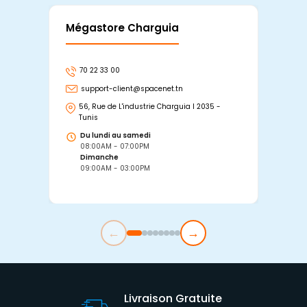
Mégastore Charguia
Mag
70 22 33 00
7
support-client@spacenet.tn
s
56, Rue de L'industrie Charguia I 2035 -
25
Tunis
Tu
Du lundi au samedi
D
08:00AM - 07:00PM
0
Dimanche
D
09:00AM - 03:00PM
0
←
→
Livraison Gratuite