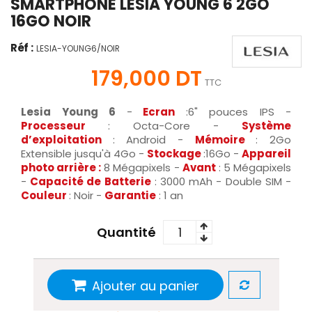
SMARTPHONE LESIA YOUNG 6 2GO
16GO NOIR
Réf :
LESIA-YOUNG6/NOIR
179,000 DT
TTC
Lesia Young 6
-
Ecran
:6" pouces IPS -
Processeur
: Octa-Core -
Système
d’exploitation
: Android -
Mémoire
: 2Go
Extensible jusqu'à 4Go -
Stockage
:16Go -
Appareil
photo arrière :
8 Mégapixels -
Avant
: 5 Mégapixels
-
Capacité de Batterie
: 3000 mAh - Double SIM
-
Couleur
: Noir -
Garantie
: 1 an
Quantité
Ajouter au panier