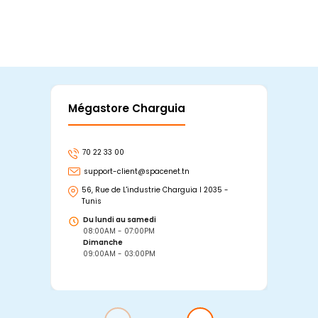
Mégastore Charguia
Mag
70 22 33 00
7
support-client@spacenet.tn
s
56, Rue de L'industrie Charguia I 2035 -
25
Tunis
Tu
Du lundi au samedi
D
08:00AM - 07:00PM
0
Dimanche
D
09:00AM - 03:00PM
0