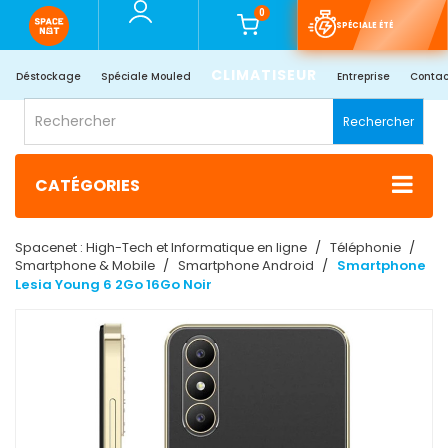
0
SPÉCIALE ÉTÉ
CLIMATISEUR
Déstockage
Spéciale Mouled
Entreprise
Contac
Rechercher
CATÉGORIES
Spacenet : High-Tech et Informatique en ligne
Téléphonie
Smartphone & Mobile
Smartphone Android
Smartphone
Lesia Young 6 2Go 16Go Noir