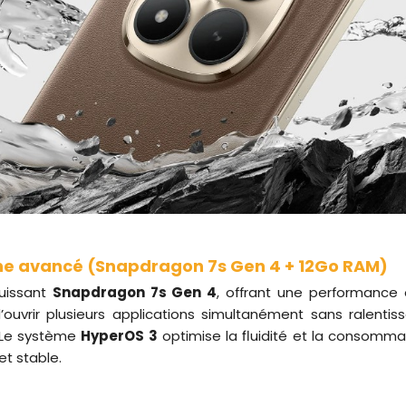
he avancé (Snapdragon 7s Gen 4 + 12Go RAM)
puissant
Snapdragon 7s Gen 4
, offrant une performance 
ouvrir plusieurs applications simultanément sans ralenti
. Le système
HyperOS 3
optimise la fluidité et la consomma
et stable.