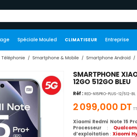
kage
Spéciale Mouled
Entreprise
CLIMATISEUR
Téléphonie
Smartphone & Mobile
Smartphone Android
SMARTPHONE XIAOM
12GO 512GO BLEU
Réf :
RED-N15PRO-PLUS-12/512-BL
2 099,000 DT
T
Xiaomi Redmi Note 15 Pr
Processeur
:
Qualco
d’exploitation
:
Xiaomi H