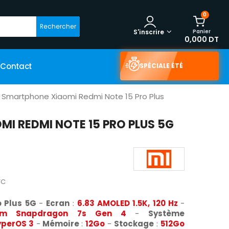
0
Rechercher
Panier
S'inscrire
0,000 DT
Contact
SPÉCIALE ÉTÉ
Smartphone Xiaomi Redmi Note 15 Pro Plus
I REDMI NOTE 15 PRO PLUS 5G
TC
o Plus 5G
-
Ecran
:
6.83
AMOLED
1.5K
,
120 Hz
-
mm Snapdragon 7s Gen 4
-
Système
yperOS 3
-
Mémoire
:
12Go
-
Stockage
:
512Go