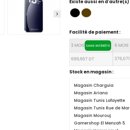
Existe aussi en d'autre(s)
Facilité de paiement :
3 MOIS
6 MOIS
SANS INTÉRÊTS
376,071
699,667 DT
Stock en magasin :
Magasin Charguia
Magasin Ariana
Magasin Tunis Lafayette
Magasin Tunis Rue de Mars
Magasin Mourouj
Gamershop El Menzah 5