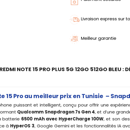
Livraison express sur to
Meilleur garantie
EDMI NOTE 15 PRO PLUS 5G 12GO 512GO BLEU : D
 15 Pro au meilleur prix en Tunisie – Snap
one puissant et intelligent, conçu pour offrir une expérience
rformant
Qualcomm Snapdragon 7s Gen 4
, et d’une gra
a batterie
6500 mAh avec HyperCharge 100W
, et son de
âce à
HyperOS 3
, Google Gemini et les fonctionnalités IA avan