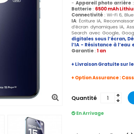
-
Appareil photo arrière
Batterie
:
6500 mAh Lithi
C
onnectivité
: Wi-Fi 6, Blu
IA
: Écriture IA, Reconnaissa
d’écran dynamiques IA, Assi
Search avec Google, Goog
digitales sous l’écran, D
l’IA - Résistance à l’eau 
Garantie
:
1 an
+ Livraison Gratuite sur l
+ Option Assurance : Casse
Quantité
En Arrivage