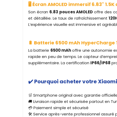
🖥️ Écran AMOLED immersif 6.83" 1.5K
Son écran
6.83 pouces AMOLED
offre des co
et détaillée. Le taux de rafraîchissement
120
L’expérience visuelle est immersive et agréabl
🔋 Batterie 6500 mAh HyperCharge 1
La batterie
6500 mAh
offre une autonomie exc
rapide en peu de temps. Le capteur d’empreint
supplémentaire. La certification
IP66/IP68
pro
✔️ Pourquoi acheter votre Xiaomi
🛒 Smartphone original avec garantie officiel
🚚 Livraison rapide et sécurisée partout en Tun
💳 Paiement simple et sécurisé
🛠️ Service après-vente professionnel assuré