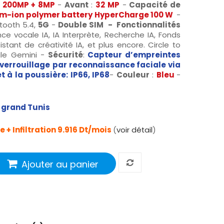
:
200MP + 8MP
-
Avant
:
32 MP
-
Capacité de
um-ion polymer battery
HyperCharge 100 W
-
etooth 5.4,
5G
-
Double SIM - Fonctionnalités
nce vocale IA, IA Interprète, Recherche IA, Fonds
stant de créativité IA, et plus encore. Circle to
le Gemini -
Sécurité
:
Capteur d’empreintes
éverrouillage par reconnaissance faciale via
et à la poussière: IP66, IP68
-
Couleur
:
Bleu
-
e grand Tunis
 + Infiltration 9.916 Dt/mois
(
voir détail
)
Ajouter au panier