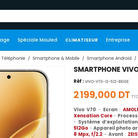
kage
Spéciale Mouled
Entreprise
CLIMATISEUR
Téléphonie
Smartphone & Mobile
Smartphone Android
SMARTPHONE VIVO 
Réf :
VIVO-V70-12-512-BEIGE
2 199,000 DT
TT
Vivo V70
-
Ecran
:
AMOLE
Xensation Core
-
Process
-
Système d’exploitation
512Go
-
Appareil photo ar
8 Mpx, f/2.2
-
Avant
:
ZEIS