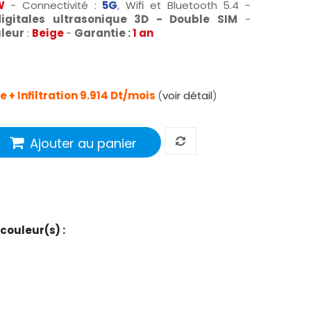
W
- Connectivité :
5G
, Wifi et Bluetooth 5.4 -
igitales ultrasonique 3D - Double SIM
-
leur
:
Beige
-
Garantie :
1 an
 + Infiltration 9.914 Dt/mois
(
voir détail
)
Ajouter au panier
 couleur(s) :