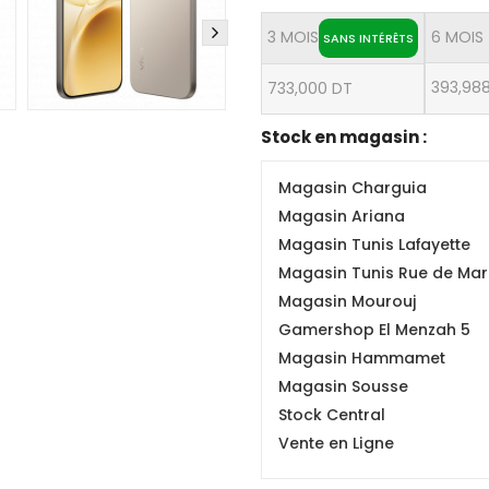
3 MOIS
6 MOIS
SANS INTÉRÊTS
393,98
733,000 DT
Stock en magasin :
Magasin Charguia
Magasin Ariana
Magasin Tunis Lafayette
Magasin Tunis Rue de Mars
Magasin Mourouj
Gamershop El Menzah 5
Magasin Hammamet
Magasin Sousse
Stock Central
Vente en Ligne