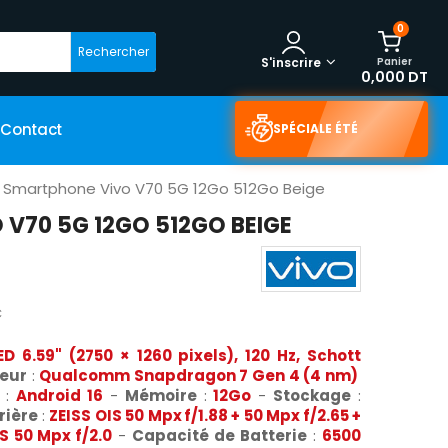
0
Rechercher
Panier
S'inscrire
0,000 DT
Contact
SPÉCIALE ÉTÉ
Smartphone Vivo V70 5G 12Go 512Go Beige
V70 5G 12GO 512GO BEIGE
C
D 6.59" (2750 × 1260 pixels), 120 Hz, Schott
eur
:
Qualcomm Snapdragon 7 Gen 4 (4 nm)
:
Android 16
-
Mémoire
:
12Go
-
Stockage
:
rière
:
ZEISS OIS 50 Mpx f/1.88 + 50 Mpx f/2.65 +
S 50 Mpx f/2.0
-
Capacité de Batterie
:
6500