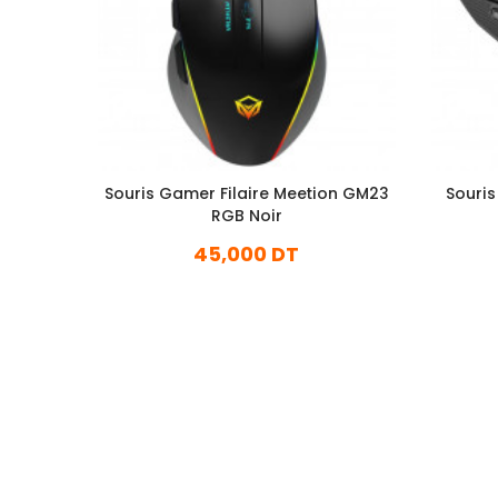
Souris Gamer Filaire Meetion GM23
Souri
RGB Noir
45,000 DT
En stock
Ajouter Au Panier