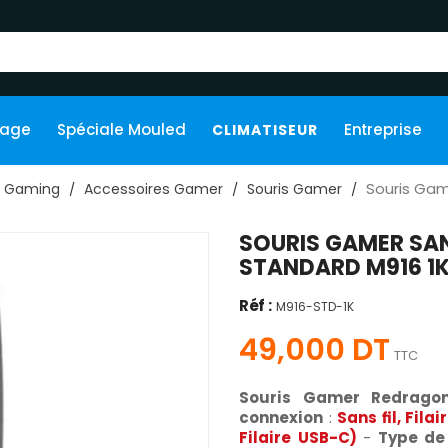
kage
Spéciale Mouled
Entreprise
CLIMATISEUR
Souris Gam
Gaming
Accessoires Gamer
Souris Gamer
SOURIS GAMER SAN
STANDARD M916 1K
Réf :
M916-STD-1K
49,000 DT
TTC
Souris Gamer Redrago
connexion
:
Sans fil,
Filai
Filaire USB-C)
-
Type de 