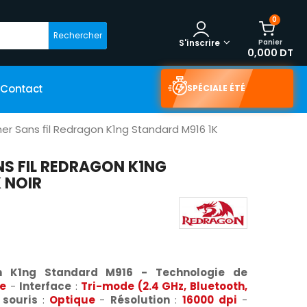
0
Rechercher
Panier
S'inscrire
0,000 DT
Contact
SPÉCIALE ÉTÉ
er Sans fil Redragon K1ng Standard M916 1K
S FIL REDRAGON K1NG
 NOIR
n K1ng Standard M916 -
Technologie de
re
-
Interface
:
Tri-mode (2.4 GHz, Bluetooth,
souris
:
Optique
-
Résolution
:
1
6
000 dpi
-