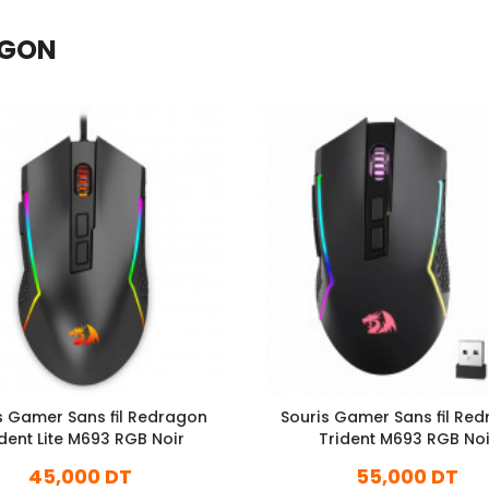
AGON
s Gamer Sans fil Redragon
Souris Gamer Sans fil Re
ident Lite M693 RGB Noir
Trident M693 RGB Noi
45,000 DT
55,000 DT