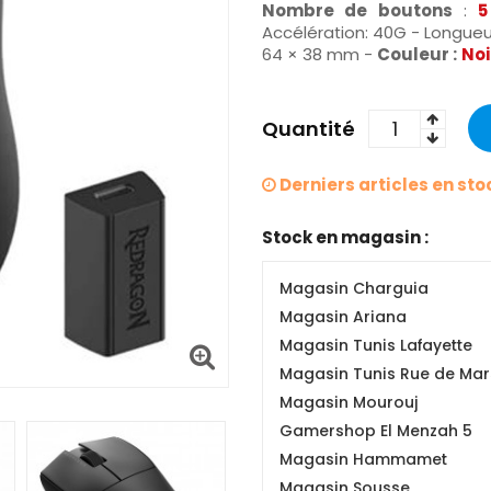
Nombre de boutons
:
5
Accélération: 40G - Longueur
64 × 38 mm -
Couleur :
Noi
Quantité
Derniers articles en sto
Stock en magasin :
Magasin Charguia
Magasin Ariana
Magasin Tunis Lafayette
Magasin Tunis Rue de Mars
Magasin Mourouj
Gamershop El Menzah 5
Magasin Hammamet
Magasin Sousse