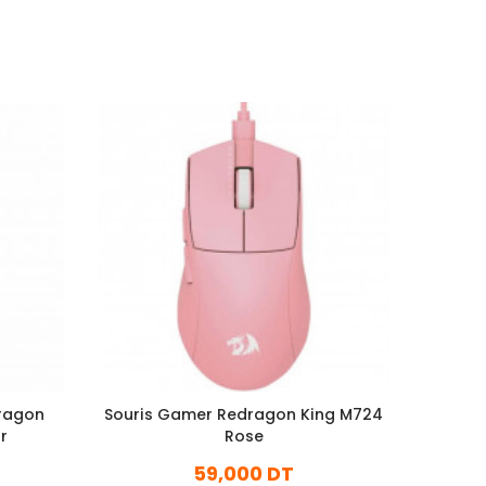
dragon
Souris Gamer Redragon King M724
Souris
r
Rose
59,000 DT