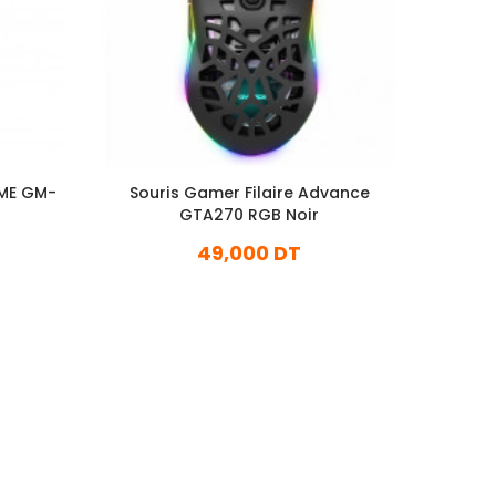
 ME GM-
Souris Gamer Filaire Advance
Souri
GTA270 RGB Noir
Tr
49,000 DT
En stock
Ajouter Au Panier