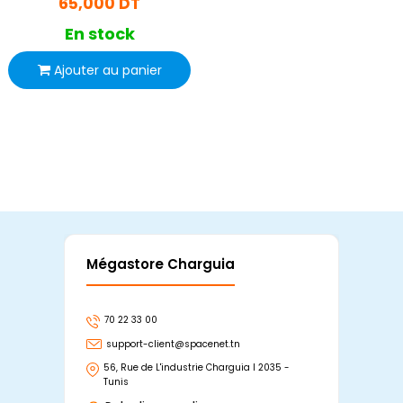
65,000 DT
En stock
Ajouter au panier
Mégastore Charguia
Mag
70 22 33 00
7
support-client@spacenet.tn
s
56, Rue de L'industrie Charguia I 2035 -
25
Tunis
Tu