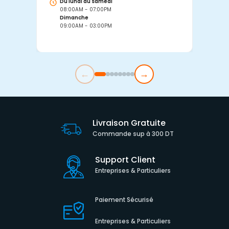
Du lundi au samedi
D
08:00AM - 07:00PM
0
Dimanche
D
09:00AM - 03:00PM
0
←
→
Livraison Gratuite
Commande sup à 300 DT
Support Client
Entreprises & Particuliers
Paiement Sécurisé
Entreprises & Particuliers