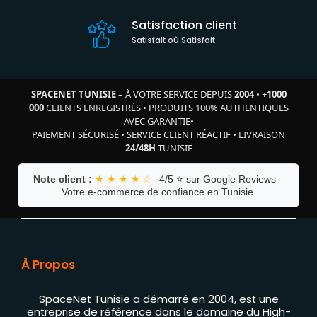
Satisfaction client
Satisfait où Satisfait
SPACENET TUNISIE
– À VOTRE SERVICE DEPUIS
2004
•
+
1000
000
CLIENTS ENREGISTRÉS
•
PRODUITS 100% AUTHENTIQUES
AVEC GARANTIE
•
PAIEMENT SÉCURISÉ
•
SERVICE CLIENT RÉACTIF
•
LIVRAISON
24/48H
TUNISIE
Note client :
★ ★ ★ ★ ☆
4/5 ⭐ sur Google Reviews –
Votre e-commerce de confiance en Tunisie.
À Propos
SpaceNet Tunisie a démarré en 2004, est une
entreprise de référence dans le domaine du High-