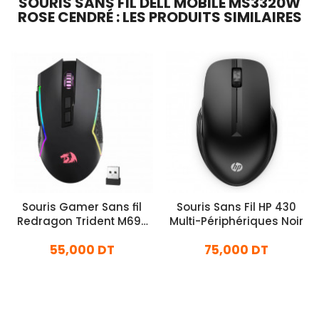
SOURIS SANS FIL DELL MOBILE MS3320W
ROSE CENDRÉ : LES PRODUITS SIMILAIRES
Souris Gamer Sans fil
Souris Sans Fil HP 430
Redragon Trident M693
Multi-Périphériques Noir
RGB Noir
55,000 DT
75,000 DT
En stock
En stock
Ajouter Au Panier
Ajouter Au Panier