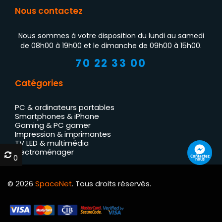
Nous contactez
Nous sommes à votre disposition du lundi au samedi
de 08h00 à 19h00 et le dimanche de 09h00 à 15h00.
70 22 33 00
Catégories
PC & ordinateurs portables
Smartphones & iPhone
Gaming & PC gamer
Impression & imprimantes
TV LED & multimédia
Électroménager
0
0
Contactez
nous
© 2026
SpaceNet
. Tous droits réservés.