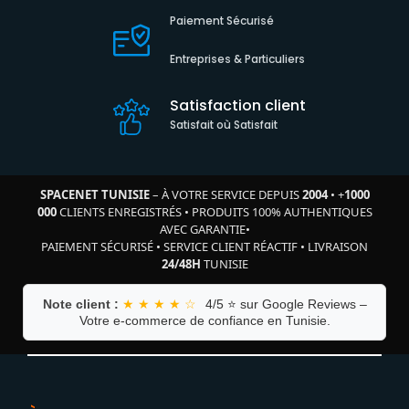
Paiement Sécurisé
Entreprises & Particuliers
Satisfaction client
Satisfait où Satisfait
SPACENET TUNISIE
– À VOTRE SERVICE DEPUIS
2004
•
+
1000
000
CLIENTS ENREGISTRÉS
•
PRODUITS 100% AUTHENTIQUES
AVEC GARANTIE
•
PAIEMENT SÉCURISÉ
•
SERVICE CLIENT RÉACTIF
•
LIVRAISON
24/48H
TUNISIE
Note client :
★ ★ ★ ★ ☆
4/5 ⭐ sur Google Reviews –
Votre e-commerce de confiance en Tunisie.