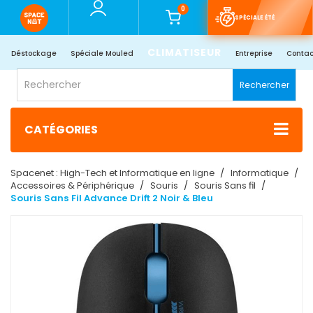
0
SPÉCIALE ÉTÉ
CLIMATISEUR
Déstockage
Spéciale Mouled
Entreprise
Contac
Rechercher
CATÉGORIES
Spacenet : High-Tech et Informatique en ligne
Informatique
Accessoires & Périphérique
Souris
Souris Sans fil
Souris Sans Fil Advance Drift 2 Noir & Bleu