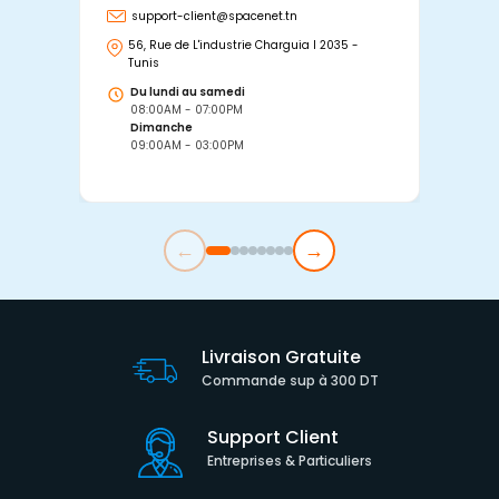
support-client@spacenet.tn
s
56, Rue de L'industrie Charguia I 2035 -
25
Tunis
Tu
Du lundi au samedi
D
08:00AM - 07:00PM
0
Dimanche
D
09:00AM - 03:00PM
0
←
→
Livraison Gratuite
Commande sup à 300 DT
Support Client
Entreprises & Particuliers