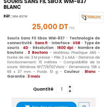
SOURIS SANS FIL SBOX WM-837
BLANC
Réf :
WM-837W
25,000 DT
TTC
Souris Sans Fil Sbox WM-837
-
Technologie de
connectivité
:
Sans fi
-
Interface
:
USB
-
Type de
souris
:
4D
-
Résolution
:
1600 dpi
-
Nombre de
boutons
:
3
Boutons
- Matériau: Plastique ABS -
Durée de vie: 3 M presse - Pile: 2 x AAA - Distance de
fonctionnement: 10 mètres - Compatibilité de la
souris: Windows XP/7/8/10/Vista - Dimensions: 108 x
66 x 37 mm - Poids: 51 g -
Couleur
:
Blanc
-
Garantie
:
3 mois
Quantité