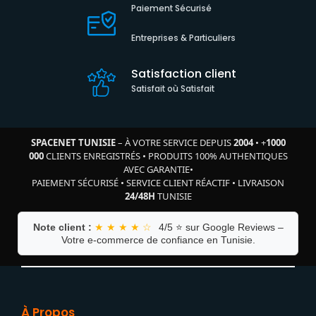
Paiement Sécurisé
Entreprises & Particuliers
Satisfaction client
Satisfait où Satisfait
SPACENET TUNISIE
– À VOTRE SERVICE DEPUIS
2004
•
+
1000
000
CLIENTS ENREGISTRÉS
•
PRODUITS 100% AUTHENTIQUES
AVEC GARANTIE
•
PAIEMENT SÉCURISÉ
•
SERVICE CLIENT RÉACTIF
•
LIVRAISON
24/48H
TUNISIE
Note client :
★ ★ ★ ★ ☆
4/5 ⭐ sur Google Reviews –
Votre e-commerce de confiance en Tunisie.
À Propos