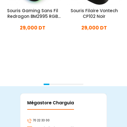
Souris Gaming Sans Fil
Souris Filaire Vontech
Redragon BM2995 RGB
CP102 Noir
Noir
29,000 DT
29,000 DT
En stock
En stock
Ajouter Au Panier
Ajouter Au Panier
Mégastore Charguia
Mag
70 22 33 00
7