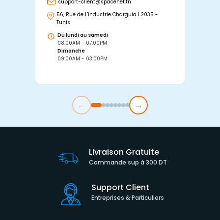
support-client@spacenet.tn
s
56, Rue de L'industrie Charguia I 2035 -
25
Tunis
Tu
Du lundi au samedi
D
08:00AM - 07:00PM
0
Dimanche
D
09:00AM - 03:00PM
0
←
→
Livraison Gratuite
Commande sup à 300 DT
Support Client
Entreprises & Particuliers