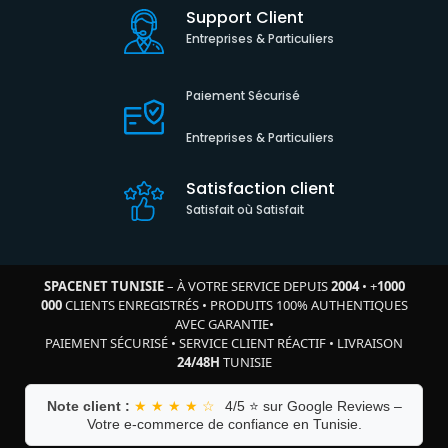
Support Client
Entreprises & Particuliers
Paiement Sécurisé
Entreprises & Particuliers
Satisfaction client
Satisfait où Satisfait
SPACENET TUNISIE
– À VOTRE SERVICE DEPUIS
2004
•
+
1000
000
CLIENTS ENREGISTRÉS
•
PRODUITS 100% AUTHENTIQUES
AVEC GARANTIE
•
PAIEMENT SÉCURISÉ
•
SERVICE CLIENT RÉACTIF
•
LIVRAISON
24/48H
TUNISIE
Note client :
★ ★ ★ ★ ☆
4/5 ⭐ sur Google Reviews –
Votre e-commerce de confiance en Tunisie.