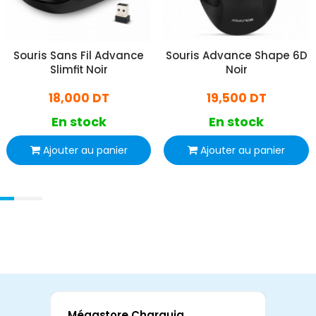
Souris Sans Fil Advance
Souris Advance Shape 6D
Slimfit Noir
Noir
18,000 DT
19,500 DT
En stock
En stock
Ajouter au panier
Ajouter au panier
Mégastore Charguia
Mag