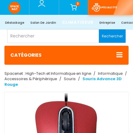
0
SPÉCIALE ÉTÉ
CLIMATISEUR
Déstockage
Salon De Jardin
Entreprise
Contac
Rechercher
CATÉGORIES
Spacenet : High-Tech et Informatique en ligne
Informatique
Accessoires & Périphérique
Souris
Souris Advance 3D
Rouge