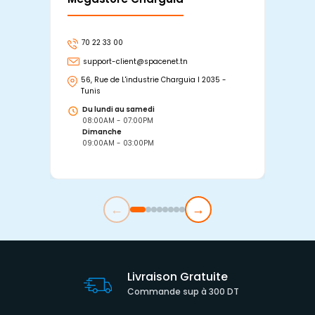
70 22 33 00
7
support-client@spacenet.tn
s
56, Rue de L'industrie Charguia I 2035 -
25
Tunis
Tu
Du lundi au samedi
D
08:00AM - 07:00PM
0
Dimanche
D
09:00AM - 03:00PM
0
←
→
Livraison Gratuite
Commande sup à 300 DT